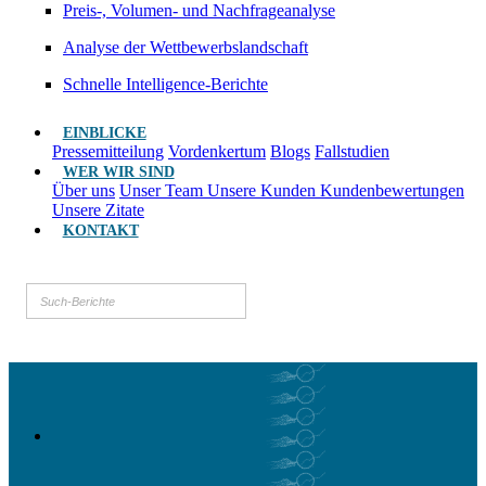
Preis-, Volumen- und Nachfrageanalyse
Analyse der Wettbewerbslandschaft
Schnelle Intelligence-Berichte
EINBLICKE
Pressemitteilung
Vordenkertum
Blogs
Fallstudien
WER WIR SIND
Über uns
Unser Team
Unsere Kunden
Kundenbewertungen
Unsere Zitate
KONTAKT