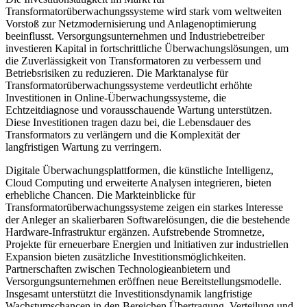
Transformatorüberwachungssysteme wird stark vom weltweiten
Vorstoß zur Netzmodernisierung und Anlagenoptimierung
beeinflusst. Versorgungsunternehmen und Industriebetreiber
investieren Kapital in fortschrittliche Überwachungslösungen, um
die Zuverlässigkeit von Transformatoren zu verbessern und
Betriebsrisiken zu reduzieren. Die Marktanalyse für
Transformatorüberwachungssysteme verdeutlicht erhöhte
Investitionen in Online-Überwachungssysteme, die
Echtzeitdiagnose und vorausschauende Wartung unterstützen.
Diese Investitionen tragen dazu bei, die Lebensdauer des
Transformators zu verlängern und die Komplexität der
langfristigen Wartung zu verringern.
Digitale Überwachungsplattformen, die künstliche Intelligenz,
Cloud Computing und erweiterte Analysen integrieren, bieten
erhebliche Chancen. Die Markteinblicke für
Transformatorüberwachungssysteme zeigen ein starkes Interesse
der Anleger an skalierbaren Softwarelösungen, die die bestehende
Hardware-Infrastruktur ergänzen. Aufstrebende Stromnetze,
Projekte für erneuerbare Energien und Initiativen zur industriellen
Expansion bieten zusätzliche Investitionsmöglichkeiten.
Partnerschaften zwischen Technologieanbietern und
Versorgungsunternehmen eröffnen neue Bereitstellungsmodelle.
Insgesamt unterstützt die Investitionsdynamik langfristige
Wachstumschancen in den Bereichen Übertragung, Verteilung und