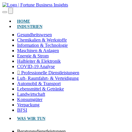
(AKTUELL)
HOME
INDUSTRIEN
Gesundheitswesen
Chemikalien & Werkstoffe
Information & Technologie
Maschinen & Anlagen
Energie & Strom
Halbleiter & Elektronik
COVID-19 Analyse
Professionelle Dienstleistungen
Luft- Raumfahrt- & Verteidigung
Automobil & Transport
Lebensmittel & Getränke
Landwirtschaft
Konsumgüter
Verpackung
BFSI
WAS WIR TUN
Beratungsdienstleistungen