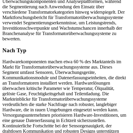
Überwachungskomponenten und Analyseplattformen, während
die Segmentierung nach Anwendung den Einsatz über
verschiedene Transformatorkategorien hinweg widerspiegelt. Der
Marktforschungsbericht für Transformatorüberwachungssysteme
verwendet Segmentierungserkenntnisse, um Leistungstrends,
Investitionsschwerpunkte und Wachstumschancen innerhalb der
Branchenanalyse für Transformatorüberwachungssysteme zu
bewerten.
Nach Typ
Hardwarekomponenten machen etwa 60 % des Marktanteils im
Markt für Transformatorüberwachungssysteme aus. Dieses
Segment umfasst Sensoren, Überwachungsgeräte,
Kommunikationsmodule und Datenerfassungseinheiten, die direkt
an Transformatoren installiert werden. Hardwarelösungen
überwachen kritische Parameter wie Temperatur, Ölqualität,
gelöste Gase, Feuchtigkeitsgehalt und Teilentladung. Die
Markteinblicke für Transformatorüberwachungssysteme
verdeutlichen die starke Nachfrage nach robuster, langlebiger
Hardware, die in rauen Umgebungen eingesetzt werden kann.
Versorgungsunternehmen priorisieren Hardware-Investitionen, um
eine genaue Datenerfassung in Echtzeit sicherzustellen.
Kontinuierliche Fortschritte bei der Sensorgenauigkeit, der
drahtlosen Kommunikation und robusten Designs unterstützen