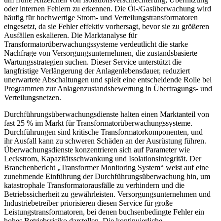
oder internen Fehlern zu erkennen. Die Öl-/Gasüberwachung wird
häufig für hochwertige Strom- und Verteilungstransformatoren
eingesetzt, da sie Fehler effektiv vorhersagt, bevor sie zu größeren
Ausfällen eskalieren. Die Marktanalyse für
Transformatorüberwachungssysteme verdeutlicht die starke
Nachfrage von Versorgungsunternehmen, die zustandsbasierte
Wartungsstrategien suchen. Dieser Service unterstützt die
langfristige Verlängerung der Anlagenlebensdauer, reduziert
unerwartete Abschaltungen und spielt eine entscheidende Rolle bei
Programmen zur Anlagenzustandsbewertung in Übertragungs- und
Verteilungsnetzen.
Durchführungsüberwachungsdienste halten einen Marktanteil von
fast 25 % im Markt für Transformatorüberwachungssysteme.
Durchführungen sind kritische Transformatorkomponenten, und
ihr Ausfall kann zu schweren Schäden an der Ausrüstung führen.
Überwachungsdienste konzentrieren sich auf Parameter wie
Leckstrom, Kapazitätsschwankung und Isolationsintegrität. Der
Branchenbericht „Transformer Monitoring System“ weist auf eine
zunehmende Einführung der Durchführungsüberwachung hin, um
katastrophale Transformatorausfälle zu verhindern und die
Betriebssicherheit zu gewährleisten. Versorgungsunternehmen und
Industriebetreiber priorisieren diesen Service für große
Leistungstransformatoren, bei denen buchsenbedingte Fehler ein
hohes Betriebsrisiko darstellen. Die kontinuierliche