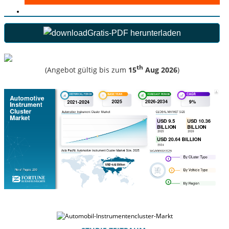
Gratis-PDF herunterladen
th
(Angebot gültig bis zum
15
Aug 2026
)