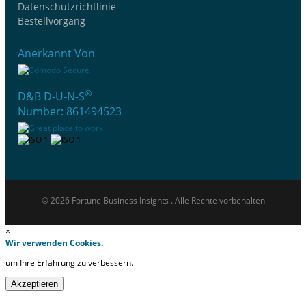
Datenschutzrichtlinie
Bestellvorgang
Anerkannt Von
®
D&B D-U-N-S
Number: 861494523
© 2026 Fortune Business Insights . Alle Rechte vorbehalten
×
Wir verwenden Cookies.
um Ihre Erfahrung zu verbessern.
Akzeptieren