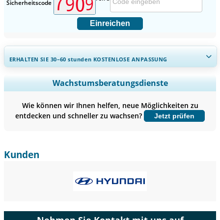
Sicherheitscode
Einreichen
ERHALTEN SIE 30–60
stunden
KOSTENLOSE ANPASSUNG
Regionale und länderspezifische Abdeckung erweitern,
Wachstumsberatungsdienste
Segmentanalyse, Unternehmensprofile, Wettbewerbs-
Benchmarking, und Endnutzer-Einblicke.
Wie können wir Ihnen helfen, neue Möglichkeiten zu
entdecken und schneller zu wachsen?
Jetzt prüfen
Jetzt anpassen
Kunden
Nehmen Sie Kontakt mit uns auf