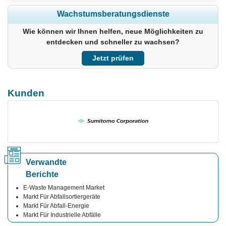
Regionale und länderspezifische Abdeckung erweitern,
Wachstumsberatungsdienste
Segmentanalyse, Unternehmensprofile, Wettbewerbs-
Benchmarking, und Endnutzer-Einblicke.
Wie können wir Ihnen helfen, neue Möglichkeiten zu
entdecken und schneller zu wachsen?
Jetzt anpassen
Jetzt prüfen
Kunden
Verwandte
Berichte
E-Waste Management Market
Markt Für Abfallsortiergeräte
Markt Für Abfall-Energie
Markt Für Industrielle Abfälle