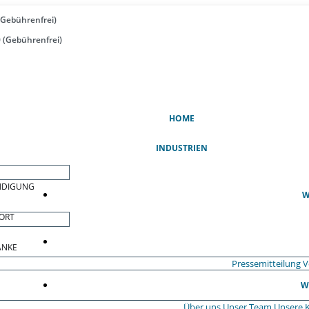
(Gebührenfrei)
 (Gebührenfrei)
(AKTUELL)
HOME
INDUSTRIEN
EIDIGUNG
W
ORT
ÄNKE
Pressemitteilung
V
W
Über uns
Unser Team
Unsere 