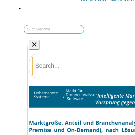
×
Markt für
Unbemannte
Drohnenanalyse
"Intelligente Ma
Systeme
/
-Software
Vorsprung gegen
Marktgröße, Anteil und Branchenanaly
Premise und On-Demand), nach Lösun