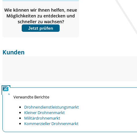
Abdeckung erweitern,
Segmentanalyse,
Wie können wir Ihnen helfen, neue
Unternehmensprofile, Wettbewerbs-
Möglichkeiten zu entdecken und
Benchmarking, und Endnutzer-
schneller zu wachsen?
Einblicke.
Jetzt prüfen
Jetzt anpassen
Kunden
Verwandte Berichte
Drohnendienstleistungsmarkt
Kleiner Drohnenmarkt
Militärdrohnemarkt
Kommerzieller Drohnenmarkt