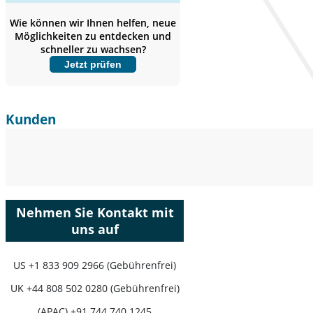
Abdeckung erweitern,
Segmentanalyse,
Wie können wir Ihnen helfen, neue
Unternehmensprofile, Wettbewerbs-
Möglichkeiten zu entdecken und
Benchmarking, und Endnutzer-
schneller zu wachsen?
Einblicke.
Jetzt prüfen
Jetzt anpassen
Kunden
Nehmen Sie Kontakt mit
uns auf
US
+1 833 909 2966 (Gebührenfrei)
UK
+44 808 502 0280 (Gebührenfrei)
(APAC) +91 744 740 1245