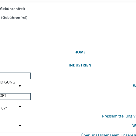
(Gebührenfrei)
 (Gebührenfrei)
(AKTUELL)
HOME
INDUSTRIEN
EIDIGUNG
W
ORT
ÄNKE
Pressemitteilung
V
W
Über uns
Unser Team
Unsere 