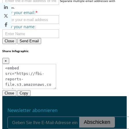
Separate multiple email addresses with
commas.
Enter your email:
*
Enter your name:
Close
Send Email
Share Infographic
×
Close
Copy
Newsletter abonnieren
Abschicken