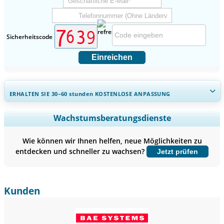
Sicherheitscode
Einreichen
ERHALTEN SIE 30–60
stunden
KOSTENLOSE ANPASSUNG
Regionale und länderspezifische Abdeckung erweitern,
Wachstumsberatungsdienste
Segmentanalyse, Unternehmensprofile, Wettbewerbs-
Benchmarking, und Endnutzer-Einblicke.
Wie können wir Ihnen helfen, neue Möglichkeiten zu
entdecken und schneller zu wachsen?
Jetzt prüfen
Jetzt anpassen
Kunden