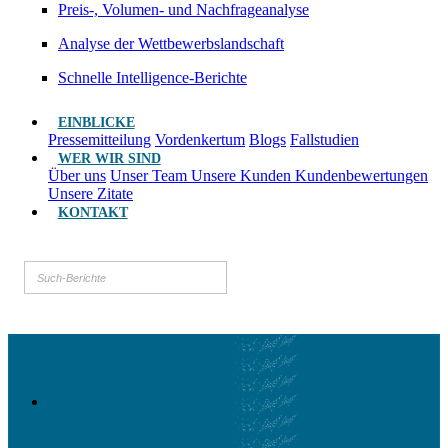
Preis-, Volumen- und Nachfrageanalyse
Analyse der Wettbewerbslandschaft
Schnelle Intelligence-Berichte
EINBLICKE
Pressemitteilung
Vordenkertum
Blogs
Fallstudien
WER WIR SIND
Über uns
Unser Team
Unsere Kunden
Kundenbewertungen
Unsere Zitate
KONTAKT