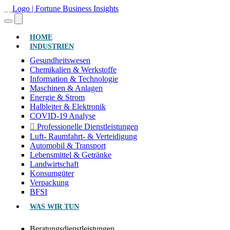
(AKTUELL)
HOME
INDUSTRIEN
Gesundheitswesen
Chemikalien & Werkstoffe
Information & Technologie
Maschinen & Anlagen
Energie & Strom
Halbleiter & Elektronik
COVID-19 Analyse
Professionelle Dienstleistungen
Luft- Raumfahrt- & Verteidigung
Automobil & Transport
Lebensmittel & Getränke
Landwirtschaft
Konsumgüter
Verpackung
BFSI
WAS WIR TUN
Beratungsdienstleistungen