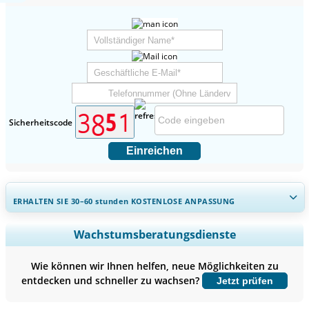
Sicherheitscode
Einreichen
ERHALTEN SIE 30–60
stunden
KOSTENLOSE ANPASSUNG
Regionale und länderspezifische Abdeckung erweitern,
Wachstumsberatungsdienste
Segmentanalyse, Unternehmensprofile, Wettbewerbs-
Benchmarking, und Endnutzer-Einblicke.
Wie können wir Ihnen helfen, neue Möglichkeiten zu
entdecken und schneller zu wachsen?
Jetzt prüfen
Jetzt anpassen