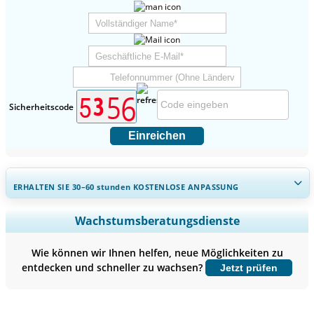
Sicherheitscode
Einreichen
ERHALTEN SIE 30–60
stunden
KOSTENLOSE ANPASSUNG
Regionale und länderspezifische Abdeckung erweitern,
Wachstumsberatungsdienste
Segmentanalyse, Unternehmensprofile, Wettbewerbs-
Benchmarking, und Endnutzer-Einblicke.
Wie können wir Ihnen helfen, neue Möglichkeiten zu
entdecken und schneller zu wachsen?
Jetzt prüfen
Jetzt anpassen