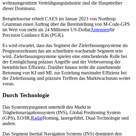
weltraumgestützte Verteidigungsindustrie sind die Haupttreiber
dieser Dominanz.
Beispielsweise erhielt CAES im Januar 2023 von Northrop
Grumman einen Auftrag über die Bereitstellung von M-Code-GPS
im Wert von mehr als 24 Millionen US-Dollar
Antennen
für
Precision Guidance Kits (PGK).
Es wird erwartet, dass das Segment der Zielerfassungssysteme im
Prognosezeitraum das am schnellsten wachsende Segment sein
wird. Zielerfassungssysteme spielen eine entscheidende Rolle bei
der Ermöglichung präziser Angriffe und der Verbesserung der
betrieblichen Effizienz. Darüber hinaus treibt die zunehmende
Betonung von KI und ML zur Erzielung maximaler Effizienz bei
der Zielerfassung und präzisen Treffern das Marktwachstum weiter
voran.
Durch Technologie
Das Systemtypsegment unterteilt den Markt in
Trägheitsnavigationssystem (INS), Global Positioning System
(GPS), EO/IR,
Radar
Homing, lasergeführt, Dual-Technologie und
andere.
Das Segment Inertial Navigation Systems (INS) dominiert den