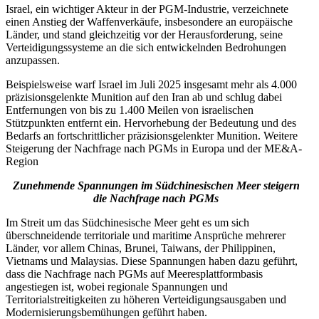
Israel, ein wichtiger Akteur in der PGM-Industrie, verzeichnete
einen Anstieg der Waffenverkäufe, insbesondere an europäische
Länder, und stand gleichzeitig vor der Herausforderung, seine
Verteidigungssysteme an die sich entwickelnden Bedrohungen
anzupassen.
Beispielsweise warf Israel im Juli 2025 insgesamt mehr als 4.000
präzisionsgelenkte Munition auf den Iran ab und schlug dabei
Entfernungen von bis zu 1.400 Meilen von israelischen
Stützpunkten entfernt ein. Hervorhebung der Bedeutung und des
Bedarfs an fortschrittlicher präzisionsgelenkter Munition. Weitere
Steigerung der Nachfrage nach PGMs in Europa und der ME&A-
Region
Zunehmende Spannungen im Südchinesischen Meer steigern
die Nachfrage nach PGMs
Im Streit um das Südchinesische Meer geht es um sich
überschneidende territoriale und maritime Ansprüche mehrerer
Länder, vor allem Chinas, Brunei, Taiwans, der Philippinen,
Vietnams und Malaysias. Diese Spannungen haben dazu geführt,
dass die Nachfrage nach PGMs auf Meeresplattformbasis
angestiegen ist, wobei regionale Spannungen und
Territorialstreitigkeiten zu höheren Verteidigungsausgaben und
Modernisierungsbemühungen geführt haben.