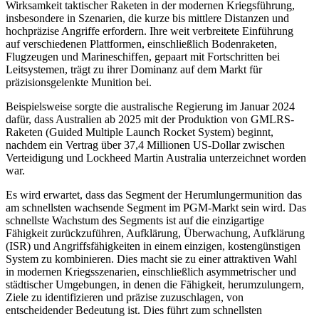
Wirksamkeit taktischer Raketen in der modernen Kriegsführung,
insbesondere in Szenarien, die kurze bis mittlere Distanzen und
hochpräzise Angriffe erfordern. Ihre weit verbreitete Einführung
auf verschiedenen Plattformen, einschließlich Bodenraketen,
Flugzeugen und Marineschiffen, gepaart mit Fortschritten bei
Leitsystemen, trägt zu ihrer Dominanz auf dem Markt für
präzisionsgelenkte Munition bei.
Beispielsweise sorgte die australische Regierung im Januar 2024
dafür, dass Australien ab 2025 mit der Produktion von GMLRS-
Raketen (Guided Multiple Launch Rocket System) beginnt,
nachdem ein Vertrag über 37,4 Millionen US-Dollar zwischen
Verteidigung und Lockheed Martin Australia unterzeichnet worden
war.
Es wird erwartet, dass das Segment der Herumlungermunition das
am schnellsten wachsende Segment im PGM-Markt sein wird. Das
schnellste Wachstum des Segments ist auf die einzigartige
Fähigkeit zurückzuführen, Aufklärung, Überwachung, Aufklärung
(ISR) und Angriffsfähigkeiten in einem einzigen, kostengünstigen
System zu kombinieren. Dies macht sie zu einer attraktiven Wahl
in modernen Kriegsszenarien, einschließlich asymmetrischer und
städtischer Umgebungen, in denen die Fähigkeit, herumzulungern,
Ziele zu identifizieren und präzise zuzuschlagen, von
entscheidender Bedeutung ist. Dies führt zum schnellsten