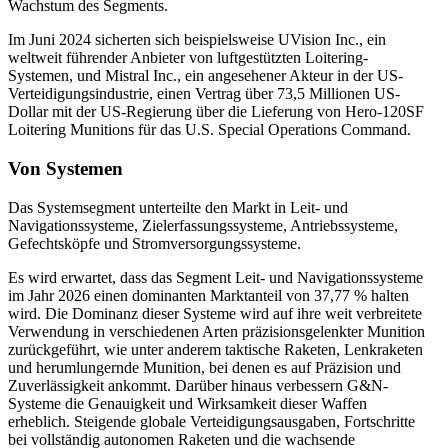
Wachstum des Segments.
Im Juni 2024 sicherten sich beispielsweise UVision Inc., ein
weltweit führender Anbieter von luftgestützten Loitering-
Systemen, und Mistral Inc., ein angesehener Akteur in der US-
Verteidigungsindustrie, einen Vertrag über 73,5 Millionen US-
Dollar mit der US-Regierung über die Lieferung von Hero-120SF
Loitering Munitions für das U.S. Special Operations Command.
Von Systemen
Das Systemsegment unterteilte den Markt in Leit- und
Navigationssysteme, Zielerfassungssysteme, Antriebssysteme,
Gefechtsköpfe und Stromversorgungssysteme.
Es wird erwartet, dass das Segment Leit- und Navigationssysteme
im Jahr 2026 einen dominanten Marktanteil von 37,77 % halten
wird. Die Dominanz dieser Systeme wird auf ihre weit verbreitete
Verwendung in verschiedenen Arten präzisionsgelenkter Munition
zurückgeführt, wie unter anderem taktische Raketen, Lenkraketen
und herumlungernde Munition, bei denen es auf Präzision und
Zuverlässigkeit ankommt. Darüber hinaus verbessern G&N-
Systeme die Genauigkeit und Wirksamkeit dieser Waffen
erheblich. Steigende globale Verteidigungsausgaben, Fortschritte
bei vollständig autonomen Raketen und die wachsende