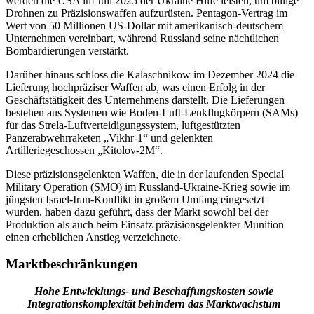
werden die USA im Juli 2025 der Ukraine Hilfe leisten, um billige
Drohnen zu Präzisionswaffen aufzurüsten. Pentagon-Vertrag im
Wert von 50 Millionen US-Dollar mit amerikanisch-deutschem
Unternehmen vereinbart, während Russland seine nächtlichen
Bombardierungen verstärkt.
Darüber hinaus schloss die Kalaschnikow im Dezember 2024 die
Lieferung hochpräziser Waffen ab, was einen Erfolg in der
Geschäftstätigkeit des Unternehmens darstellt. Die Lieferungen
bestehen aus Systemen wie Boden-Luft-Lenkflugkörpern (SAMs)
für das Strela-Luftverteidigungssystem, luftgestützten
Panzerabwehrraketen „Vikhr-1“ und gelenkten
Artilleriegeschossen „Kitolov-2M“.
Diese präzisionsgelenkten Waffen, die in der laufenden Special
Military Operation (SMO) im Russland-Ukraine-Krieg sowie im
jüngsten Israel-Iran-Konflikt in großem Umfang eingesetzt
wurden, haben dazu geführt, dass der Markt sowohl bei der
Produktion als auch beim Einsatz präzisionsgelenkter Munition
einen erheblichen Anstieg verzeichnete.
Marktbeschränkungen
Hohe Entwicklungs- und Beschaffungskosten sowie
Integrationskomplexität behindern das Marktwachstum