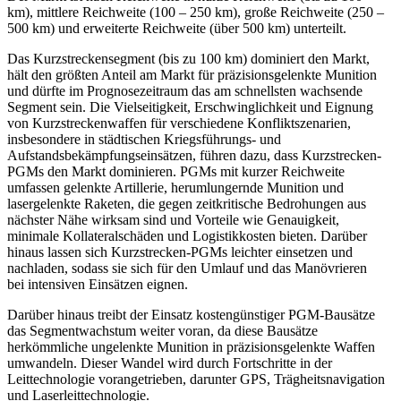
km), mittlere Reichweite (100 – 250 km), große Reichweite (250 –
500 km) und erweiterte Reichweite (über 500 km) unterteilt.
Das Kurzstreckensegment (bis zu 100 km) dominiert den Markt,
hält den größten Anteil am Markt für präzisionsgelenkte Munition
und dürfte im Prognosezeitraum das am schnellsten wachsende
Segment sein. Die Vielseitigkeit, Erschwinglichkeit und Eignung
von Kurzstreckenwaffen für verschiedene Konfliktszenarien,
insbesondere in städtischen Kriegsführungs- und
Aufstandsbekämpfungseinsätzen, führen dazu, dass Kurzstrecken-
PGMs den Markt dominieren. PGMs mit kurzer Reichweite
umfassen gelenkte Artillerie, herumlungernde Munition und
lasergelenkte Raketen, die gegen zeitkritische Bedrohungen aus
nächster Nähe wirksam sind und Vorteile wie Genauigkeit,
minimale Kollateralschäden und Logistikkosten bieten. Darüber
hinaus lassen sich Kurzstrecken-PGMs leichter einsetzen und
nachladen, sodass sie sich für den Umlauf und das Manövrieren
bei intensiven Einsätzen eignen.
Darüber hinaus treibt der Einsatz kostengünstiger PGM-Bausätze
das Segmentwachstum weiter voran, da diese Bausätze
herkömmliche ungelenkte Munition in präzisionsgelenkte Waffen
umwandeln. Dieser Wandel wird durch Fortschritte in der
Leittechnologie vorangetrieben, darunter GPS, Trägheitsnavigation
und Laserleittechnologie.