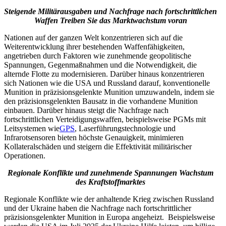
Steigende Militärausgaben und Nachfrage nach fortschrittlichen
Waffen
Treiben Sie das Marktwachstum voran
Nationen auf der ganzen Welt konzentrieren sich auf die
Weiterentwicklung ihrer bestehenden Waffenfähigkeiten,
angetrieben durch Faktoren wie zunehmende geopolitische
Spannungen, Gegenmaßnahmen und die Notwendigkeit, die
alternde Flotte zu modernisieren. Darüber hinaus konzentrieren
sich Nationen wie die USA und Russland darauf, konventionelle
Munition in präzisionsgelenkte Munition umzuwandeln, indem sie
den präzisionsgelenkten Bausatz in die vorhandene Munition
einbauen. Darüber hinaus steigt die Nachfrage nach
fortschrittlichen Verteidigungswaffen, beispielsweise PGMs mit
Leitsystemen wie
GPS
, Laserführungstechnologie und
Infrarotsensoren bieten höchste Genauigkeit, minimieren
Kollateralschäden und steigern die Effektivität militärischer
Operationen.
Regionale Konflikte und zunehmende Spannungen
Wachstum
des Kraftstoffmarktes
Regionale Konflikte wie der anhaltende Krieg zwischen Russland
und der Ukraine haben die Nachfrage nach fortschrittlicher
präzisionsgelenkter Munition in Europa angeheizt. Beispielsweise