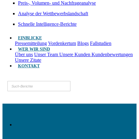
Preis-, Volumen- und Nachfrageanalyse
Analyse der Wettbewerbslandschaft
Schnelle Intelligence-Berichte
EINBLICKE
Pressemitteilung
Vordenkertum
Blogs
Fallstudien
WER WIR SIND
Über uns
Unser Team
Unsere Kunden
Kundenbewertungen
Unsere Zitate
KONTAKT