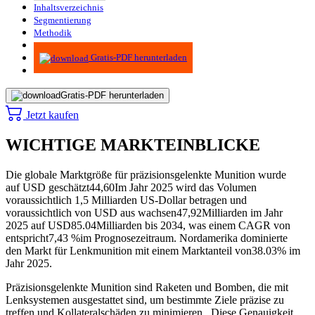
Inhaltsverzeichnis
Segmentierung
Methodik
Infografiken
Gratis-PDF herunterladen
Gratis-PDF herunterladen
Jetzt kaufen
WICHTIGE MARKTEINBLICKE
Die globale Marktgröße für präzisionsgelenkte Munition wurde
auf USD geschätzt
44,60
Im Jahr 2025 wird das Volumen
voraussichtlich 1,5 Milliarden US-Dollar betragen und
voraussichtlich von USD aus wachsen
47,92
Milliarden im Jahr
2025 auf USD
85.04
Milliarden bis 2034, was einem CAGR von
entspricht
7,43 %
im Prognosezeitraum. Nordamerika dominierte
den Markt für Lenkmunition mit einem Marktanteil von
38.03
% im
Jahr 2025.
Präzisionsgelenkte Munition sind Raketen und Bomben, die mit
Lenksystemen ausgestattet sind, um bestimmte Ziele präzise zu
treffen und Kollateralschäden zu minimieren. Diese Genauigkeit