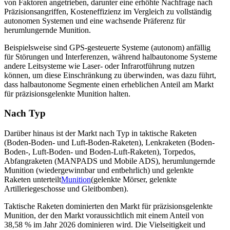
von Faktoren angetrieben, darunter eine erhöhte Nachfrage nach
Präzisionsangriffen, Kosteneffizienz im Vergleich zu vollständig
autonomen Systemen und eine wachsende Präferenz für
herumlungernde Munition.
Beispielsweise sind GPS-gesteuerte Systeme (autonom) anfällig
für Störungen und Interferenzen, während halbautonome Systeme
andere Leitsysteme wie Laser- oder Infrarotführung nutzen
können, um diese Einschränkung zu überwinden, was dazu führt,
dass halbautonome Segmente einen erheblichen Anteil am Markt
für präzisionsgelenkte Munition halten.
Nach Typ
Darüber hinaus ist der Markt nach Typ in taktische Raketen
(Boden-Boden- und Luft-Boden-Raketen), Lenkraketen (Boden-
Boden-, Luft-Boden- und Boden-Luft-Raketen), Torpedos,
Abfangraketen (MANPADS und Mobile ADS), herumlungernde
Munition (wiedergewinnbar und entbehrlich) und gelenkte
Raketen unterteilt
Munition
(gelenkte Mörser, gelenkte
Artilleriegeschosse und Gleitbomben).
Taktische Raketen dominierten den Markt für präzisionsgelenkte
Munition, der den Markt voraussichtlich mit einem Anteil von
38,58 % im Jahr 2026 dominieren wird. Die Vielseitigkeit und