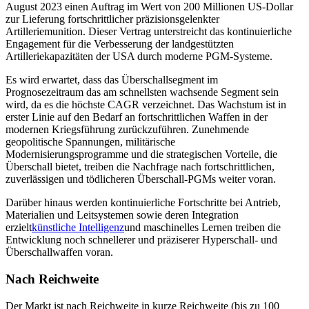
August 2023 einen Auftrag im Wert von 200 Millionen US-Dollar
zur Lieferung fortschrittlicher präzisionsgelenkter
Artilleriemunition. Dieser Vertrag unterstreicht das kontinuierliche
Engagement für die Verbesserung der landgestützten
Artilleriekapazitäten der USA durch moderne PGM-Systeme.
Es wird erwartet, dass das Überschallsegment im
Prognosezeitraum das am schnellsten wachsende Segment sein
wird, da es die höchste CAGR verzeichnet. Das Wachstum ist in
erster Linie auf den Bedarf an fortschrittlichen Waffen in der
modernen Kriegsführung zurückzuführen. Zunehmende
geopolitische Spannungen, militärische
Modernisierungsprogramme und die strategischen Vorteile, die
Überschall bietet, treiben die Nachfrage nach fortschrittlichen,
zuverlässigen und tödlicheren Überschall-PGMs weiter voran.
Darüber hinaus werden kontinuierliche Fortschritte bei Antrieb,
Materialien und Leitsystemen sowie deren Integration
erzielt
künstliche Intelligenz
und maschinelles Lernen treiben die
Entwicklung noch schnellerer und präziserer Hyperschall- und
Überschallwaffen voran.
Nach Reichweite
Der Markt ist nach Reichweite in kurze Reichweite (bis zu 100