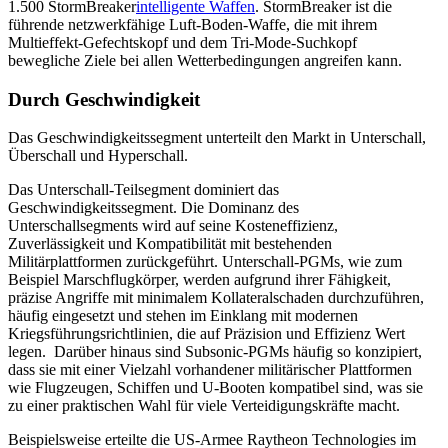
1.500 StormBreaker
intelligente Waffen
. StormBreaker ist die
führende netzwerkfähige Luft-Boden-Waffe, die mit ihrem
Multieffekt-Gefechtskopf und dem Tri-Mode-Suchkopf
bewegliche Ziele bei allen Wetterbedingungen angreifen kann.
Durch Geschwindigkeit
Das Geschwindigkeitssegment unterteilt den Markt in Unterschall,
Überschall und Hyperschall.
Das Unterschall-Teilsegment dominiert das
Geschwindigkeitssegment. Die Dominanz des
Unterschallsegments wird auf seine Kosteneffizienz,
Zuverlässigkeit und Kompatibilität mit bestehenden
Militärplattformen zurückgeführt. Unterschall-PGMs, wie zum
Beispiel Marschflugkörper, werden aufgrund ihrer Fähigkeit,
präzise Angriffe mit minimalem Kollateralschaden durchzuführen,
häufig eingesetzt und stehen im Einklang mit modernen
Kriegsführungsrichtlinien, die auf Präzision und Effizienz Wert
legen. Darüber hinaus sind Subsonic-PGMs häufig so konzipiert,
dass sie mit einer Vielzahl vorhandener militärischer Plattformen
wie Flugzeugen, Schiffen und U-Booten kompatibel sind, was sie
zu einer praktischen Wahl für viele Verteidigungskräfte macht.
Beispielsweise erteilte die US-Armee Raytheon Technologies im