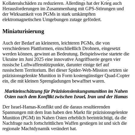
Kollateralschäden zu reduzieren. Allerdings hat der Krieg auch
Herausforderungen im Zusammenhang mit GPS-Störungen und
der Wirksamkeit von PGMs in stark umkämpften
elektromagnetischen Umgebungen zutage gefördert.
Miniaturisierung
Auch der Bedarf an kleineren, leichteren PGMs, die von
verschiedenen Plattformen, einschließlich Drohnen, eingesetzt
werden können, gewinnt an Bedeutung.
Beispielsweise startete die
Ukraine im Juni 2025 eine innovative Angriffsserie gegen vier
russische Luftwaffenstützpunkte, darunter einige tief auf
russischem Territorium. Bei dieser Spider-Web-Mission setzten sie
präzisionsgelenkte Munition in Form kostengünstiger Quad-Copter
ein, die mit kleinen Sprengladungen bewaffnet waren.
Markteinschätzung für Präzisionslenkungsmunition im Nahen
Osten nach dem Konflikt zwischen Israel, Iran und der Hamas
Der Israel-Hamas-Konflikt und die daraus resultierenden
Spannungen mit dem Iran haben den Markt für präzisionsgelenkte
Munition (PGM) im Nahen Osten erheblich beeinträchtigt, da die
Nachfrage nach fortschrittlichen Waffen gestiegen ist und sich die
regionale Machtdynamik verändert hat.