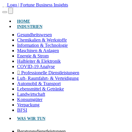
(AKTUELL)
HOME
INDUSTRIEN
Gesundheitswesen
Chemikalien & Werkstoffe
Information & Technologie
Maschinen & Anlagen
Energie & Strom
Halbleiter & Elektronik
COVID-19 Analyse
Professionelle Dienstleistungen
Luft- Raumfahrt- & Verteidigung
Automobil & Transport
Lebensmittel & Getränke
Landwirtschaft
Konsumgüter
Verpackung
BFSI
WAS WIR TUN
Beratungsdienstleistungen