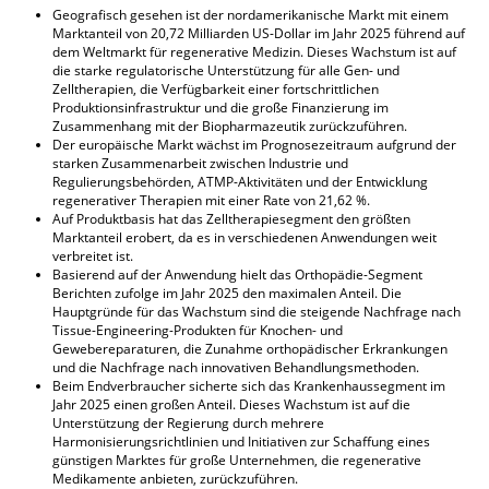
Geografisch gesehen ist der nordamerikanische Markt mit einem
Marktanteil von 20,72 Milliarden US-Dollar im Jahr 2025 führend auf
dem Weltmarkt für regenerative Medizin. Dieses Wachstum ist auf
die starke regulatorische Unterstützung für alle Gen- und
Zelltherapien, die Verfügbarkeit einer fortschrittlichen
Produktionsinfrastruktur und die große Finanzierung im
Zusammenhang mit der Biopharmazeutik zurückzuführen.
Der europäische Markt wächst im Prognosezeitraum aufgrund der
starken Zusammenarbeit zwischen Industrie und
Regulierungsbehörden, ATMP-Aktivitäten und der Entwicklung
regenerativer Therapien mit einer Rate von 21,62 %.
Auf Produktbasis hat das Zelltherapiesegment den größten
Marktanteil erobert, da es in verschiedenen Anwendungen weit
verbreitet ist.
Basierend auf der Anwendung hielt das Orthopädie-Segment
Berichten zufolge im Jahr 2025 den maximalen Anteil. Die
Hauptgründe für das Wachstum sind die steigende Nachfrage nach
Tissue-Engineering-Produkten für Knochen- und
Gewebereparaturen, die Zunahme orthopädischer Erkrankungen
und die Nachfrage nach innovativen Behandlungsmethoden.
Beim Endverbraucher sicherte sich das Krankenhaussegment im
Jahr 2025 einen großen Anteil. Dieses Wachstum ist auf die
Unterstützung der Regierung durch mehrere
Harmonisierungsrichtlinien und Initiativen zur Schaffung eines
günstigen Marktes für große Unternehmen, die regenerative
Medikamente anbieten, zurückzuführen.