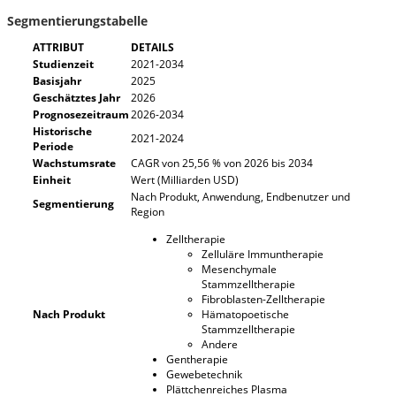
Segmentierungstabelle
ATTRIBUT
DETAILS
Studienzeit
2021-2034
Basisjahr
2025
Geschätztes Jahr
2026
Prognosezeitraum
2026-2034
Historische
2021-2024
Periode
Wachstumsrate
CAGR von 25,56 % von 2026 bis 2034
Einheit
Wert (Milliarden USD)
Nach Produkt, Anwendung, Endbenutzer und
Segmentierung
Region
Zelltherapie
Zelluläre Immuntherapie
Mesenchymale
Stammzelltherapie
Fibroblasten-Zelltherapie
Nach Produkt
Hämatopoetische
Stammzelltherapie
Andere
Gentherapie
Gewebetechnik
Plättchenreiches Plasma