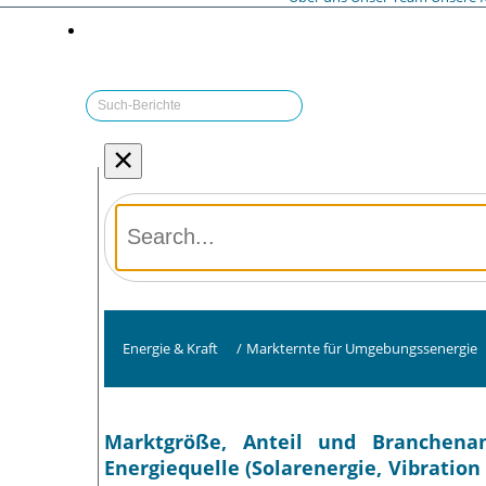
×
Energie & Kraft
/
Markternte für Umgebungssenergie
Marktgröße, Anteil und Branchena
Energiequelle (Solarenergie, Vibrati