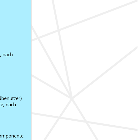
, nach
dbenutzer)
e, nach
Komponente,