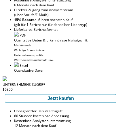
Kostenlose Analystenunterstützung
6 Monate nach dem Kauf
Direkter Zugang zum Analystenteam
(über Anrufe/E-Mails)
15% Rabatt
auf Ihren nächsten Kauf
(gilt für 1 Bericht nur für denselben Lizenztyp)
Lieferbares Berichtsformat
PDF
Qualitative Daten & Erkenntnisse
Marktdynamik
Markttrends
Wichtige Erkenntnisse
Unternehmensprofile
Wettbewerbslandschaft usw.
Excel
Quantitative Daten
UNTERNEHMENS ZUGRIFF
$6850
Jetzt kaufen
Unbegrenzter Benutzerzugriff
60 Stunden kostenlose Anpassung
Kostenlose Analystenunterstützung
12 Monate nach dem Kauf