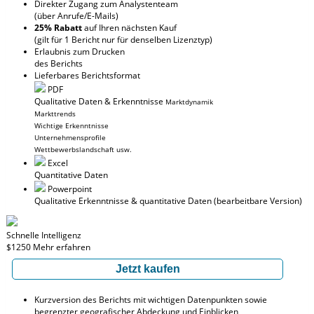
Direkter Zugang zum Analystenteam
(über Anrufe/E-Mails)
25% Rabatt
auf Ihren nächsten Kauf
(gilt für 1 Bericht nur für denselben Lizenztyp)
Erlaubnis zum Drucken
des Berichts
Lieferbares Berichtsformat
PDF
Qualitative Daten & Erkenntnisse
Marktdynamik
Markttrends
Wichtige Erkenntnisse
Unternehmensprofile
Wettbewerbslandschaft usw.
Excel
Quantitative Daten
Powerpoint
Qualitative Erkenntnisse
& quantitative Daten
(bearbeitbare Version)
Schnelle Intelligenz
$1250
Mehr erfahren
Jetzt kaufen
Kurzversion des Berichts mit wichtigen Datenpunkten sowie
begrenzter geografischer Abdeckung und Einblicken