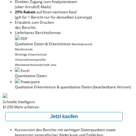
Direkter Zugang zum Analystenteam
(über Anrufe/E-Mails)
25% Rabatt
auf Ihren nächsten Kauf
(gilt für 1 Bericht nur für denselben Lizenztyp)
Erlaubnis zum Drucken
des Berichts
Lieferbares Berichtsformat
PDF
Qualitative Daten & Erkenntnisse
Marktdynamik
Markttrends
Wichtige Erkenntnisse
Unternehmensprofile
Wettbewerbslandschaft usw.
Excel
Quantitative Daten
Powerpoint
Qualitative Erkenntnisse
& quantitative Daten
(bearbeitbare Version)
Schnelle Intelligenz
$1250
Mehr erfahren
Jetzt kaufen
Kurzversion des Berichts mit wichtigen Datenpunkten sowie
begrenzter geografischer Abdeckung und Einblicken