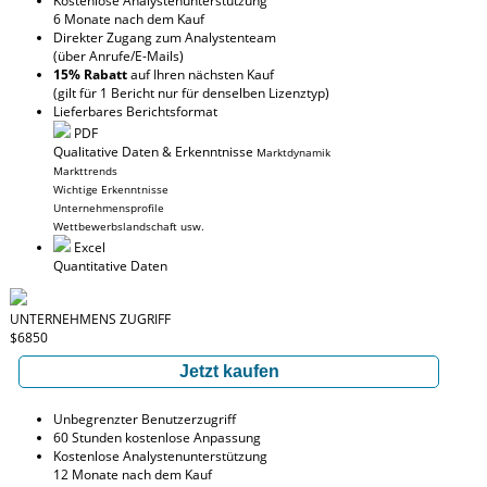
Kostenlose Analystenunterstützung
6 Monate nach dem Kauf
Direkter Zugang zum Analystenteam
(über Anrufe/E-Mails)
15% Rabatt
auf Ihren nächsten Kauf
(gilt für 1 Bericht nur für denselben Lizenztyp)
Lieferbares Berichtsformat
PDF
Qualitative Daten & Erkenntnisse
Marktdynamik
Markttrends
Wichtige Erkenntnisse
Unternehmensprofile
Wettbewerbslandschaft usw.
Excel
Quantitative Daten
UNTERNEHMENS ZUGRIFF
$6850
Jetzt kaufen
Unbegrenzter Benutzerzugriff
60 Stunden kostenlose Anpassung
Kostenlose Analystenunterstützung
12 Monate nach dem Kauf