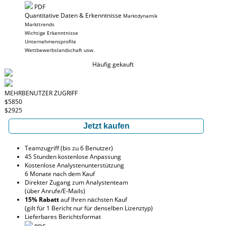
PDF
Quantitative Daten & Erkenntnisse
Marktdynamik
Markttrends
Wichtige Erkenntnisse
Unternehmensprofile
Wettbewerbslandschaft usw.
Häufig gekauft
MEHRBENUTZER ZUGRIFF
$5850
$2925
Jetzt kaufen
Teamzugriff (bis zu 6 Benutzer)
45 Stunden kostenlose Anpassung
Kostenlose Analystenunterstützung
6 Monate nach dem Kauf
Direkter Zugang zum Analystenteam
(über Anrufe/E-Mails)
15% Rabatt
auf Ihren nächsten Kauf
(gilt für 1 Bericht nur für denselben Lizenztyp)
Lieferbares Berichtsformat