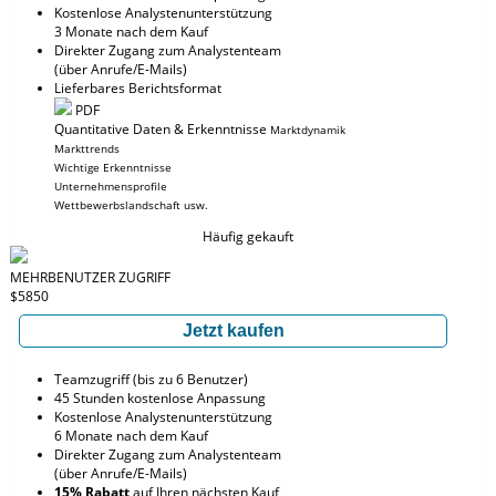
Kostenlose Analystenunterstützung
3 Monate nach dem Kauf
Direkter Zugang zum Analystenteam
(über Anrufe/E-Mails)
Lieferbares Berichtsformat
PDF
Quantitative Daten & Erkenntnisse
Marktdynamik
Markttrends
Wichtige Erkenntnisse
Unternehmensprofile
Wettbewerbslandschaft usw.
Häufig gekauft
MEHRBENUTZER ZUGRIFF
$5850
Jetzt kaufen
Teamzugriff (bis zu 6 Benutzer)
45 Stunden kostenlose Anpassung
Kostenlose Analystenunterstützung
6 Monate nach dem Kauf
Direkter Zugang zum Analystenteam
(über Anrufe/E-Mails)
15% Rabatt
auf Ihren nächsten Kauf