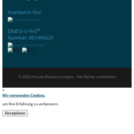
Anerkannt Von
®
D&B D-U-N-S
Number: 861494523
© 2026 Fortune Business Insights . Alle Rechte vorbehalten
×
Wir verwenden Cookies.
um Ihre Erfahrung zu verbessern.
Akzeptieren