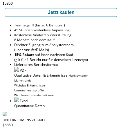
$5850
Jetzt kaufen
Teamzugriff (bis zu 6 Benutzer)
45 Stunden kostenlose Anpassung
Kostenlose Analystenunterstützung
6 Monate nach dem Kauf
Direkter Zugang zum Analystenteam
(über Anrufe/E-Mails)
15% Rabatt
auf Ihren nächsten Kauf
(gilt für 1 Bericht nur für denselben Lizenztyp)
Lieferbares Berichtsformat
PDF
Qualitative Daten & Erkenntnisse
Marktdynamik
Markttrends
Wichtige Erkenntnisse
Unternehmensprofile
Wettbewerbslandschaft usw.
Excel
Quantitative Daten
UNTERNEHMENS ZUGRIFF
$6850