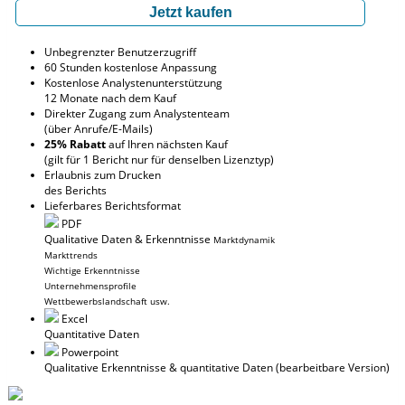
Jetzt kaufen
Unbegrenzter Benutzerzugriff
60 Stunden kostenlose Anpassung
Kostenlose Analystenunterstützung
12 Monate nach dem Kauf
Direkter Zugang zum Analystenteam
(über Anrufe/E-Mails)
25% Rabatt
auf Ihren nächsten Kauf
(gilt für 1 Bericht nur für denselben Lizenztyp)
Erlaubnis zum Drucken
des Berichts
Lieferbares Berichtsformat
PDF
Qualitative Daten & Erkenntnisse
Marktdynamik
Markttrends
Wichtige Erkenntnisse
Unternehmensprofile
Wettbewerbslandschaft usw.
Excel
Quantitative Daten
Powerpoint
Qualitative Erkenntnisse
& quantitative Daten
(bearbeitbare Version)