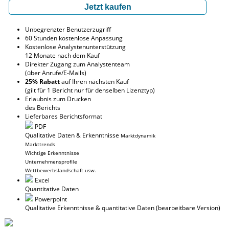
Jetzt kaufen
Unbegrenzter Benutzerzugriff
60 Stunden kostenlose Anpassung
Kostenlose Analystenunterstützung
12 Monate nach dem Kauf
Direkter Zugang zum Analystenteam
(über Anrufe/E-Mails)
25% Rabatt
auf Ihren nächsten Kauf
(gilt für 1 Bericht nur für denselben Lizenztyp)
Erlaubnis zum Drucken
des Berichts
Lieferbares Berichtsformat
PDF
Qualitative Daten & Erkenntnisse
Marktdynamik
Markttrends
Wichtige Erkenntnisse
Unternehmensprofile
Wettbewerbslandschaft usw.
Excel
Quantitative Daten
Powerpoint
Qualitative Erkenntnisse
& quantitative Daten
(bearbeitbare Version)