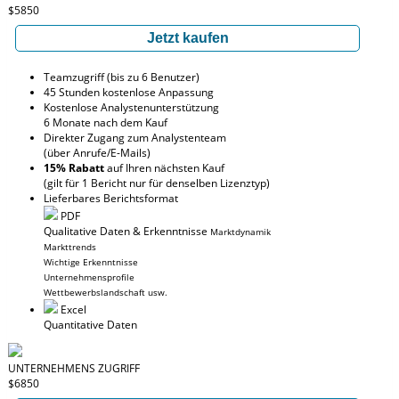
$5850
Jetzt kaufen
Teamzugriff (bis zu 6 Benutzer)
45 Stunden kostenlose Anpassung
Kostenlose Analystenunterstützung
6 Monate nach dem Kauf
Direkter Zugang zum Analystenteam
(über Anrufe/E-Mails)
15% Rabatt
auf Ihren nächsten Kauf
(gilt für 1 Bericht nur für denselben Lizenztyp)
Lieferbares Berichtsformat
PDF
Qualitative Daten & Erkenntnisse
Marktdynamik
Markttrends
Wichtige Erkenntnisse
Unternehmensprofile
Wettbewerbslandschaft usw.
Excel
Quantitative Daten
UNTERNEHMENS ZUGRIFF
$6850