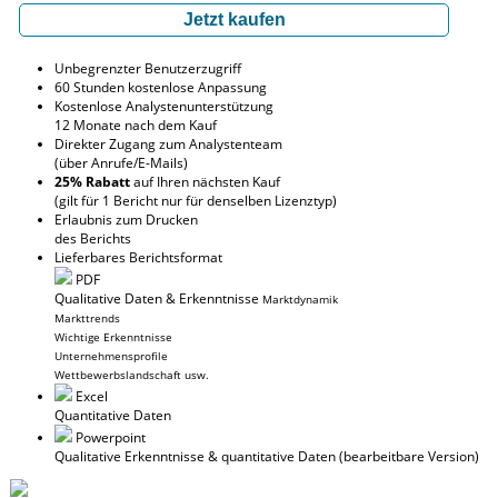
Jetzt kaufen
Unbegrenzter Benutzerzugriff
60 Stunden kostenlose Anpassung
Kostenlose Analystenunterstützung
12 Monate nach dem Kauf
Direkter Zugang zum Analystenteam
(über Anrufe/E-Mails)
25% Rabatt
auf Ihren nächsten Kauf
(gilt für 1 Bericht nur für denselben Lizenztyp)
Erlaubnis zum Drucken
des Berichts
Lieferbares Berichtsformat
PDF
Qualitative Daten & Erkenntnisse
Marktdynamik
Markttrends
Wichtige Erkenntnisse
Unternehmensprofile
Wettbewerbslandschaft usw.
Excel
Quantitative Daten
Powerpoint
Qualitative Erkenntnisse
& quantitative Daten
(bearbeitbare Version)