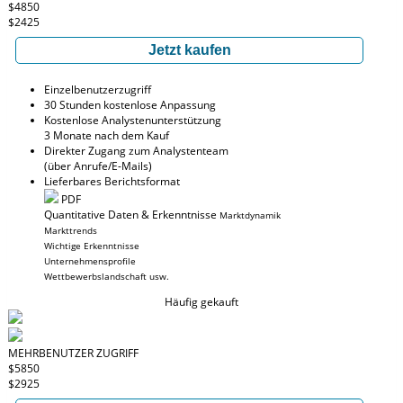
$4850
$2425
Jetzt kaufen
Einzelbenutzerzugriff
30 Stunden kostenlose Anpassung
Kostenlose Analystenunterstützung
3 Monate nach dem Kauf
Direkter Zugang zum Analystenteam
(über Anrufe/E-Mails)
Lieferbares Berichtsformat
PDF
Quantitative Daten & Erkenntnisse
Marktdynamik
Markttrends
Wichtige Erkenntnisse
Unternehmensprofile
Wettbewerbslandschaft usw.
Häufig gekauft
MEHRBENUTZER ZUGRIFF
$5850
$2925