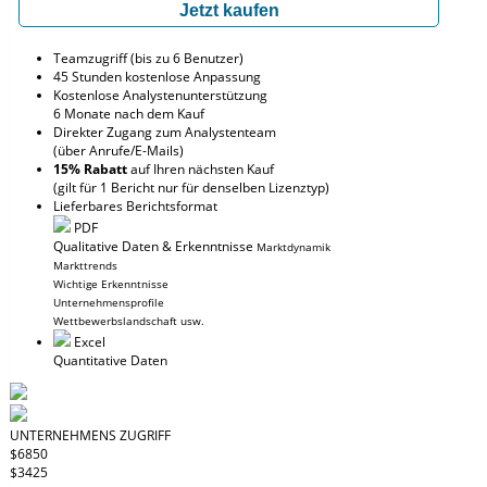
Jetzt kaufen
Teamzugriff (bis zu 6 Benutzer)
45 Stunden kostenlose Anpassung
Kostenlose Analystenunterstützung
6 Monate nach dem Kauf
Direkter Zugang zum Analystenteam
(über Anrufe/E-Mails)
15% Rabatt
auf Ihren nächsten Kauf
(gilt für 1 Bericht nur für denselben Lizenztyp)
Lieferbares Berichtsformat
PDF
Qualitative Daten & Erkenntnisse
Marktdynamik
Markttrends
Wichtige Erkenntnisse
Unternehmensprofile
Wettbewerbslandschaft usw.
Excel
Quantitative Daten
UNTERNEHMENS ZUGRIFF
$6850
$3425