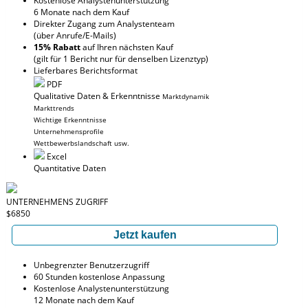
Kostenlose Analystenunterstützung
6 Monate nach dem Kauf
Direkter Zugang zum Analystenteam
(über Anrufe/E-Mails)
15% Rabatt
auf Ihren nächsten Kauf
(gilt für 1 Bericht nur für denselben Lizenztyp)
Lieferbares Berichtsformat
PDF
Qualitative Daten & Erkenntnisse
Marktdynamik
Markttrends
Wichtige Erkenntnisse
Unternehmensprofile
Wettbewerbslandschaft usw.
Excel
Quantitative Daten
UNTERNEHMENS ZUGRIFF
$6850
Jetzt kaufen
Unbegrenzter Benutzerzugriff
60 Stunden kostenlose Anpassung
Kostenlose Analystenunterstützung
12 Monate nach dem Kauf