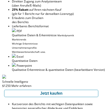
Direkter Zugang zum Analystenteam
(über Anrufe/E-Mails)
25% Rabatt
auf Ihren nächsten Kauf
(gilt für 1 Bericht nur für denselben Lizenztyp)
Erlaubnis zum Drucken
des Berichts
Lieferbares Berichtsformat
PDF
Qualitative Daten & Erkenntnisse
Marktdynamik
Markttrends
Wichtige Erkenntnisse
Unternehmensprofile
Wettbewerbslandschaft usw.
Excel
Quantitative Daten
Powerpoint
Qualitative Erkenntnisse
& quantitative Daten
(bearbeitbare Version)
Schnelle Intelligenz
$1250
Mehr erfahren
Jetzt kaufen
Kurzversion des Berichts mit wichtigen Datenpunkten sowie
begrenzter geografischer Abdeckung und Einblicken