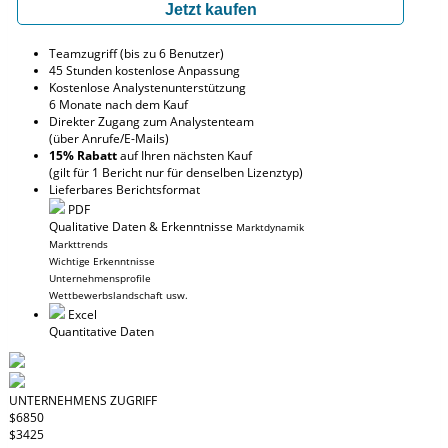
Jetzt kaufen
Teamzugriff (bis zu 6 Benutzer)
45 Stunden kostenlose Anpassung
Kostenlose Analystenunterstützung
6 Monate nach dem Kauf
Direkter Zugang zum Analystenteam
(über Anrufe/E-Mails)
15% Rabatt
auf Ihren nächsten Kauf
(gilt für 1 Bericht nur für denselben Lizenztyp)
Lieferbares Berichtsformat
PDF
Qualitative Daten & Erkenntnisse
Marktdynamik
Markttrends
Wichtige Erkenntnisse
Unternehmensprofile
Wettbewerbslandschaft usw.
Excel
Quantitative Daten
UNTERNEHMENS ZUGRIFF
$6850
$3425