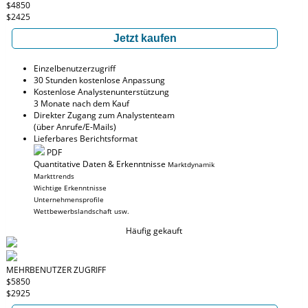
$4850
$2425
Jetzt kaufen
Einzelbenutzerzugriff
30 Stunden kostenlose Anpassung
Kostenlose Analystenunterstützung
3 Monate nach dem Kauf
Direkter Zugang zum Analystenteam
(über Anrufe/E-Mails)
Lieferbares Berichtsformat
PDF
Quantitative Daten & Erkenntnisse
Marktdynamik
Markttrends
Wichtige Erkenntnisse
Unternehmensprofile
Wettbewerbslandschaft usw.
Häufig gekauft
MEHRBENUTZER ZUGRIFF
$5850
$2925