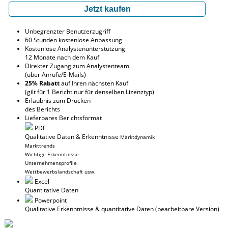
Jetzt kaufen
Unbegrenzter Benutzerzugriff
60 Stunden kostenlose Anpassung
Kostenlose Analystenunterstützung
12 Monate nach dem Kauf
Direkter Zugang zum Analystenteam
(über Anrufe/E-Mails)
25% Rabatt
auf Ihren nächsten Kauf
(gilt für 1 Bericht nur für denselben Lizenztyp)
Erlaubnis zum Drucken
des Berichts
Lieferbares Berichtsformat
PDF
Qualitative Daten & Erkenntnisse
Marktdynamik
Markttrends
Wichtige Erkenntnisse
Unternehmensprofile
Wettbewerbslandschaft usw.
Excel
Quantitative Daten
Powerpoint
Qualitative Erkenntnisse
& quantitative Daten
(bearbeitbare Version)