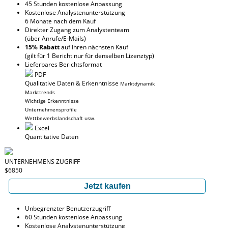
45 Stunden kostenlose Anpassung
Kostenlose Analystenunterstützung
6 Monate nach dem Kauf
Direkter Zugang zum Analystenteam
(über Anrufe/E-Mails)
15% Rabatt
auf Ihren nächsten Kauf
(gilt für 1 Bericht nur für denselben Lizenztyp)
Lieferbares Berichtsformat
PDF
Qualitative Daten & Erkenntnisse
Marktdynamik
Markttrends
Wichtige Erkenntnisse
Unternehmensprofile
Wettbewerbslandschaft usw.
Excel
Quantitative Daten
UNTERNEHMENS ZUGRIFF
$6850
Jetzt kaufen
Unbegrenzter Benutzerzugriff
60 Stunden kostenlose Anpassung
Kostenlose Analystenunterstützung