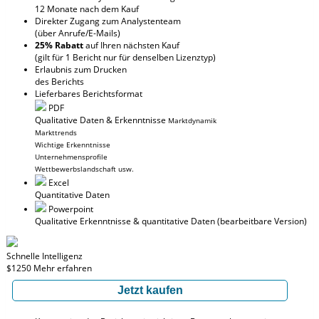
12 Monate nach dem Kauf
Direkter Zugang zum Analystenteam
(über Anrufe/E-Mails)
25% Rabatt
auf Ihren nächsten Kauf
(gilt für 1 Bericht nur für denselben Lizenztyp)
Erlaubnis zum Drucken
des Berichts
Lieferbares Berichtsformat
PDF
Qualitative Daten & Erkenntnisse
Marktdynamik
Markttrends
Wichtige Erkenntnisse
Unternehmensprofile
Wettbewerbslandschaft usw.
Excel
Quantitative Daten
Powerpoint
Qualitative Erkenntnisse
& quantitative Daten
(bearbeitbare Version)
Schnelle Intelligenz
$1250
Mehr erfahren
Jetzt kaufen