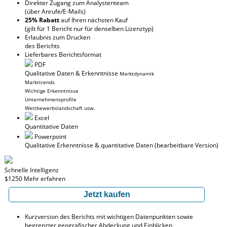
Direkter Zugang zum Analystenteam
(über Anrufe/E-Mails)
25% Rabatt
auf Ihren nächsten Kauf
(gilt für 1 Bericht nur für denselben Lizenztyp)
Erlaubnis zum Drucken
des Berichts
Lieferbares Berichtsformat
PDF
Qualitative Daten & Erkenntnisse
Marktdynamik
Markttrends
Wichtige Erkenntnisse
Unternehmensprofile
Wettbewerbslandschaft usw.
Excel
Quantitative Daten
Powerpoint
Qualitative Erkenntnisse
& quantitative Daten
(bearbeitbare Version)
Schnelle Intelligenz
$1250
Mehr erfahren
Jetzt kaufen
Kurzversion des Berichts mit wichtigen Datenpunkten sowie
begrenzter geografischer Abdeckung und Einblicken