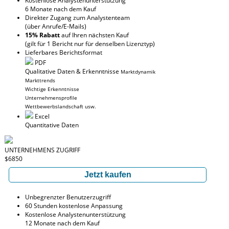
Kostenlose Analystenunterstützung
6 Monate nach dem Kauf
Direkter Zugang zum Analystenteam
(über Anrufe/E-Mails)
15% Rabatt
auf Ihren nächsten Kauf
(gilt für 1 Bericht nur für denselben Lizenztyp)
Lieferbares Berichtsformat
PDF
Qualitative Daten & Erkenntnisse
Marktdynamik
Markttrends
Wichtige Erkenntnisse
Unternehmensprofile
Wettbewerbslandschaft usw.
Excel
Quantitative Daten
UNTERNEHMENS ZUGRIFF
$6850
Jetzt kaufen
Unbegrenzter Benutzerzugriff
60 Stunden kostenlose Anpassung
Kostenlose Analystenunterstützung
12 Monate nach dem Kauf