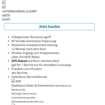
UNTERNEHMENS ZUGRIFF
$6850
$3425
Jetzt kaufen
Unbegrenzter Benutzerzugriff
60 Stunden kostenlose Anpassung
Kostenlose Analystenunterstützung
12 Monate nach dem Kauf
Direkter Zugang zum Analystenteam
(über Anrufe/E-Mails)
25% Rabatt
auf Ihren nächsten Kauf
(gilt für 1 Bericht nur für denselben Lizenztyp)
Erlaubnis zum Drucken
des Berichts
Lieferbares Berichtsformat
PDF
Qualitative Daten & Erkenntnisse
Marktdynamik
Markttrends
Wichtige Erkenntnisse
Unternehmensprofile
Wettbewerbslandschaft usw.