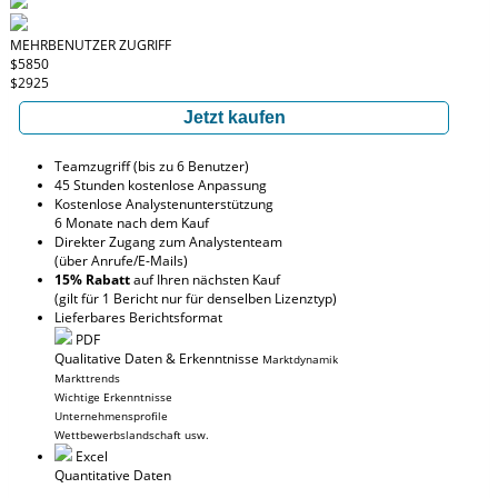
MEHRBENUTZER ZUGRIFF
$5850
$2925
Jetzt kaufen
Teamzugriff (bis zu 6 Benutzer)
45 Stunden kostenlose Anpassung
Kostenlose Analystenunterstützung
6 Monate nach dem Kauf
Direkter Zugang zum Analystenteam
(über Anrufe/E-Mails)
15% Rabatt
auf Ihren nächsten Kauf
(gilt für 1 Bericht nur für denselben Lizenztyp)
Lieferbares Berichtsformat
PDF
Qualitative Daten & Erkenntnisse
Marktdynamik
Markttrends
Wichtige Erkenntnisse
Unternehmensprofile
Wettbewerbslandschaft usw.
Excel
Quantitative Daten