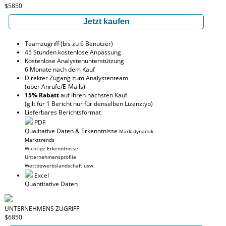
$5850
Jetzt kaufen
Teamzugriff (bis zu 6 Benutzer)
45 Stunden kostenlose Anpassung
Kostenlose Analystenunterstützung
6 Monate nach dem Kauf
Direkter Zugang zum Analystenteam
(über Anrufe/E-Mails)
15% Rabatt
auf Ihren nächsten Kauf
(gilt für 1 Bericht nur für denselben Lizenztyp)
Lieferbares Berichtsformat
PDF
Qualitative Daten & Erkenntnisse
Marktdynamik
Markttrends
Wichtige Erkenntnisse
Unternehmensprofile
Wettbewerbslandschaft usw.
Excel
Quantitative Daten
UNTERNEHMENS ZUGRIFF
$6850