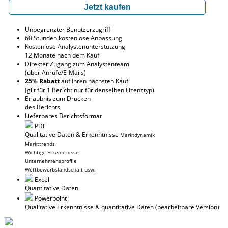
Jetzt kaufen
Unbegrenzter Benutzerzugriff
60 Stunden kostenlose Anpassung
Kostenlose Analystenunterstützung
12 Monate nach dem Kauf
Direkter Zugang zum Analystenteam
(über Anrufe/E-Mails)
25% Rabatt
auf Ihren nächsten Kauf
(gilt für 1 Bericht nur für denselben Lizenztyp)
Erlaubnis zum Drucken
des Berichts
Lieferbares Berichtsformat
PDF
Qualitative Daten & Erkenntnisse
Marktdynamik
Markttrends
Wichtige Erkenntnisse
Unternehmensprofile
Wettbewerbslandschaft usw.
Excel
Quantitative Daten
Powerpoint
Qualitative Erkenntnisse
& quantitative Daten
(bearbeitbare Version)