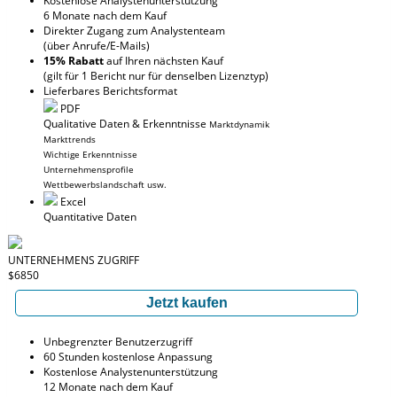
Kostenlose Analystenunterstützung
6 Monate nach dem Kauf
Direkter Zugang zum Analystenteam
(über Anrufe/E-Mails)
15% Rabatt
auf Ihren nächsten Kauf
(gilt für 1 Bericht nur für denselben Lizenztyp)
Lieferbares Berichtsformat
PDF
Qualitative Daten & Erkenntnisse
Marktdynamik
Markttrends
Wichtige Erkenntnisse
Unternehmensprofile
Wettbewerbslandschaft usw.
Excel
Quantitative Daten
UNTERNEHMENS ZUGRIFF
$6850
Jetzt kaufen
Unbegrenzter Benutzerzugriff
60 Stunden kostenlose Anpassung
Kostenlose Analystenunterstützung
12 Monate nach dem Kauf