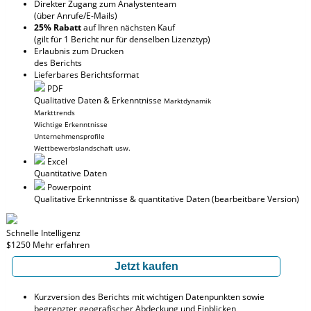
Direkter Zugang zum Analystenteam
(über Anrufe/E-Mails)
25% Rabatt
auf Ihren nächsten Kauf
(gilt für 1 Bericht nur für denselben Lizenztyp)
Erlaubnis zum Drucken
des Berichts
Lieferbares Berichtsformat
PDF
Qualitative Daten & Erkenntnisse
Marktdynamik
Markttrends
Wichtige Erkenntnisse
Unternehmensprofile
Wettbewerbslandschaft usw.
Excel
Quantitative Daten
Powerpoint
Qualitative Erkenntnisse
& quantitative Daten
(bearbeitbare Version)
Schnelle Intelligenz
$1250
Mehr erfahren
Jetzt kaufen
Kurzversion des Berichts mit wichtigen Datenpunkten sowie
begrenzter geografischer Abdeckung und Einblicken