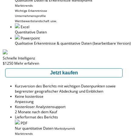
Qualitative Daten & Erkenntnisse
Marktdynamik
Markttrends
Wichtige Erkenntnisse
Unternehmensprofile
Wettbewerbslandschaft usw.
Excel
Quantitative Daten
Powerpoint
Qualitative Erkenntnisse
& quantitative Daten
(bearbeitbare Version)
Schnelle Intelligenz
$1250
Mehr erfahren
Jetzt kaufen
Kurzversion des Berichts mit wichtigen Datenpunkten sowie
begrenzter geografischer Abdeckung und Einblicken
Keine kostenlose
Anpassung
Kostenloser Analystensupport
2 Monate nach dem Kauf
Lieferformat des Berichts
PDF
Nur quantitative Daten
Marktdynamik
Markttrends