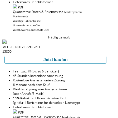
Lieferbares Berichtsformat
PDF
Quantitative Daten & Erkenntnisse
Marktdynamik
Markttrends
Wichtige Erkenntnisse
Unternehmensprofile
Wettbewerbslandschaft usw.
Häufig gekauft
MEHRBENUTZER ZUGRIFF
$5850
Jetzt kaufen
Teamzugriff (bis zu 6 Benutzer)
45 Stunden kostenlose Anpassung
Kostenlose Analystenunterstützung
6 Monate nach dem Kauf
Direkter Zugang zum Analystenteam
(über Anrufe/E-Mails)
15% Rabatt
auf Ihren nächsten Kauf
(gilt für 1 Bericht nur für denselben Lizenztyp)
Lieferbares Berichtsformat
PDF
Qualitative Daten & Erkenntnisse
Marktdynamik