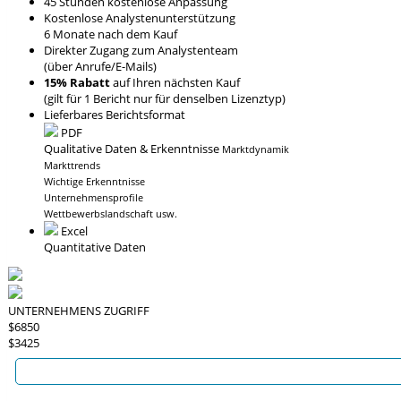
45 Stunden kostenlose Anpassung
Kostenlose Analystenunterstützung
6 Monate nach dem Kauf
Direkter Zugang zum Analystenteam
(über Anrufe/E-Mails)
15% Rabatt
auf Ihren nächsten Kauf
(gilt für 1 Bericht nur für denselben Lizenztyp)
Lieferbares Berichtsformat
PDF
Qualitative Daten & Erkenntnisse
Marktdynamik
Markttrends
Wichtige Erkenntnisse
Unternehmensprofile
Wettbewerbslandschaft usw.
Excel
Quantitative Daten
UNTERNEHMENS ZUGRIFF
$6850
$3425