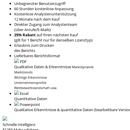
Unbegrenzter Benutzerzugriff
60 Stunden kostenlose Anpassung
Kostenlose Analystenunterstützung
12 Monate nach dem Kauf
Direkter Zugang zum Analystenteam
(über Anrufe/E-Mails)
25% Rabatt
auf Ihren nächsten Kauf
(gilt für 1 Bericht nur für denselben Lizenztyp)
Erlaubnis zum Drucken
des Berichts
Lieferbares Berichtsformat
PDF
Qualitative Daten & Erkenntnisse
Marktdynamik
Markttrends
Wichtige Erkenntnisse
Unternehmensprofile
Wettbewerbslandschaft usw.
Excel
Quantitative Daten
Powerpoint
Qualitative Erkenntnisse
& quantitative Daten
(bearbeitbare Versio
Schnelle Intelligenz
$1250
Mehr erfahren