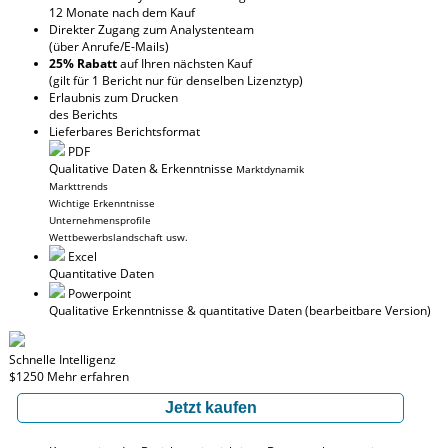
12 Monate nach dem Kauf
Direkter Zugang zum Analystenteam
(über Anrufe/E-Mails)
25% Rabatt
auf Ihren nächsten Kauf
(gilt für 1 Bericht nur für denselben Lizenztyp)
Erlaubnis zum Drucken
des Berichts
Lieferbares Berichtsformat
PDF
Qualitative Daten & Erkenntnisse
Marktdynamik
Markttrends
Wichtige Erkenntnisse
Unternehmensprofile
Wettbewerbslandschaft usw.
Excel
Quantitative Daten
Powerpoint
Qualitative Erkenntnisse
& quantitative Daten
(bearbeitbare Version)
Schnelle Intelligenz
$1250
Mehr erfahren
Jetzt kaufen