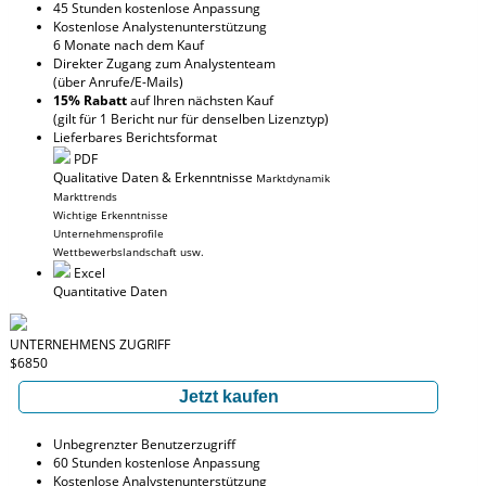
45 Stunden kostenlose Anpassung
Kostenlose Analystenunterstützung
6 Monate nach dem Kauf
Direkter Zugang zum Analystenteam
(über Anrufe/E-Mails)
15% Rabatt
auf Ihren nächsten Kauf
(gilt für 1 Bericht nur für denselben Lizenztyp)
Lieferbares Berichtsformat
PDF
Qualitative Daten & Erkenntnisse
Marktdynamik
Markttrends
Wichtige Erkenntnisse
Unternehmensprofile
Wettbewerbslandschaft usw.
Excel
Quantitative Daten
UNTERNEHMENS ZUGRIFF
$6850
Jetzt kaufen
Unbegrenzter Benutzerzugriff
60 Stunden kostenlose Anpassung
Kostenlose Analystenunterstützung