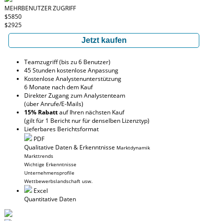
MEHRBENUTZER ZUGRIFF
$5850
$2925
Jetzt kaufen
Teamzugriff (bis zu 6 Benutzer)
45 Stunden kostenlose Anpassung
Kostenlose Analystenunterstützung
6 Monate nach dem Kauf
Direkter Zugang zum Analystenteam
(über Anrufe/E-Mails)
15% Rabatt
auf Ihren nächsten Kauf
(gilt für 1 Bericht nur für denselben Lizenztyp)
Lieferbares Berichtsformat
PDF
Qualitative Daten & Erkenntnisse
Marktdynamik
Markttrends
Wichtige Erkenntnisse
Unternehmensprofile
Wettbewerbslandschaft usw.
Excel
Quantitative Daten