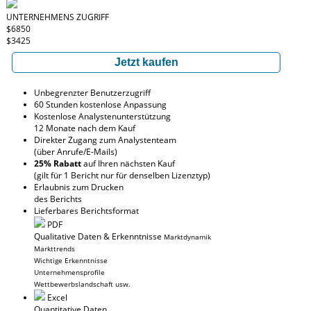
UNTERNEHMENS ZUGRIFF
$6850
$3425
Jetzt kaufen
Unbegrenzter Benutzerzugriff
60 Stunden kostenlose Anpassung
Kostenlose Analystenunterstützung
12 Monate nach dem Kauf
Direkter Zugang zum Analystenteam
(über Anrufe/E-Mails)
25% Rabatt
auf Ihren nächsten Kauf
(gilt für 1 Bericht nur für denselben Lizenztyp)
Erlaubnis zum Drucken
des Berichts
Lieferbares Berichtsformat
PDF
Qualitative Daten & Erkenntnisse
Marktdynamik
Markttrends
Wichtige Erkenntnisse
Unternehmensprofile
Wettbewerbslandschaft usw.
Excel
Quantitative Daten