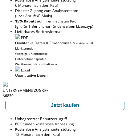
Kostenlose Analystenunterstützung
6 Monate nach dem Kauf
Direkter Zugang zum Analystenteam
(über Anrufe/E-Mails)
15% Rabatt
auf Ihren nächsten Kauf
(gilt für 1 Bericht nur für denselben Lizenztyp)
Lieferbares Berichtsformat
PDF
Qualitative Daten & Erkenntnisse
Marktdynamik
Markttrends
Wichtige Erkenntnisse
Unternehmensprofile
Wettbewerbslandschaft usw.
Excel
Quantitative Daten
UNTERNEHMENS ZUGRIFF
$6850
Jetzt kaufen
Unbegrenzter Benutzerzugriff
60 Stunden kostenlose Anpassung
Kostenlose Analystenunterstützung
12 Monate nach dem Kauf