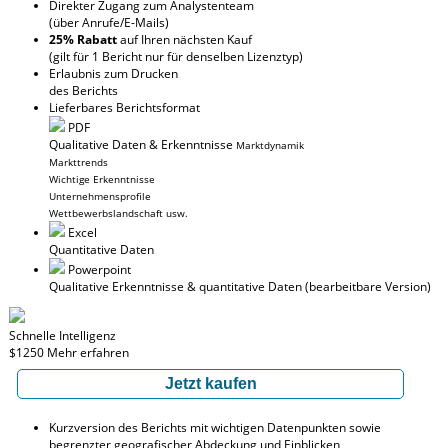
Direkter Zugang zum Analystenteam
(über Anrufe/E-Mails)
25% Rabatt
auf Ihren nächsten Kauf
(gilt für 1 Bericht nur für denselben Lizenztyp)
Erlaubnis zum Drucken
des Berichts
Lieferbares Berichtsformat
PDF
Qualitative Daten & Erkenntnisse
Marktdynamik
Markttrends
Wichtige Erkenntnisse
Unternehmensprofile
Wettbewerbslandschaft usw.
Excel
Quantitative Daten
Powerpoint
Qualitative Erkenntnisse
& quantitative Daten
(bearbeitbare Version)
Schnelle Intelligenz
$1250
Mehr erfahren
Jetzt kaufen
Kurzversion des Berichts mit wichtigen Datenpunkten sowie
begrenzter geografischer Abdeckung und Einblicken