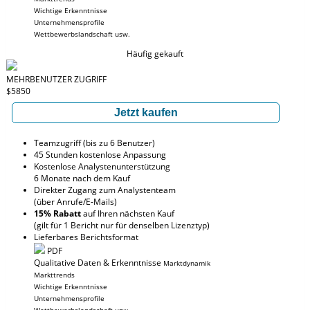
Wichtige Erkenntnisse
Unternehmensprofile
Wettbewerbslandschaft usw.
Häufig gekauft
MEHRBENUTZER ZUGRIFF
$5850
Jetzt kaufen
Teamzugriff (bis zu 6 Benutzer)
45 Stunden kostenlose Anpassung
Kostenlose Analystenunterstützung
6 Monate nach dem Kauf
Direkter Zugang zum Analystenteam
(über Anrufe/E-Mails)
15% Rabatt
auf Ihren nächsten Kauf
(gilt für 1 Bericht nur für denselben Lizenztyp)
Lieferbares Berichtsformat
PDF
Qualitative Daten & Erkenntnisse
Marktdynamik
Markttrends
Wichtige Erkenntnisse
Unternehmensprofile