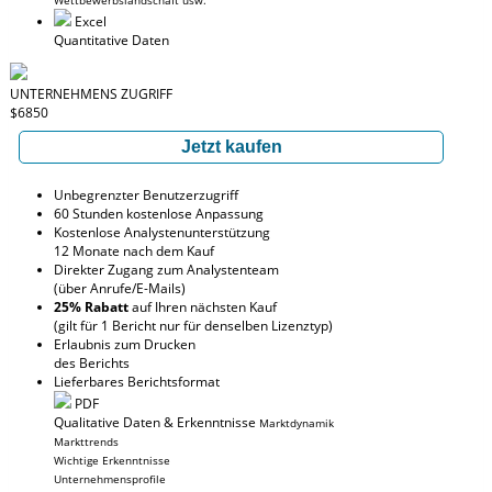
Wettbewerbslandschaft usw.
Excel
Quantitative Daten
UNTERNEHMENS ZUGRIFF
$6850
Jetzt kaufen
Unbegrenzter Benutzerzugriff
60 Stunden kostenlose Anpassung
Kostenlose Analystenunterstützung
12 Monate nach dem Kauf
Direkter Zugang zum Analystenteam
(über Anrufe/E-Mails)
25% Rabatt
auf Ihren nächsten Kauf
(gilt für 1 Bericht nur für denselben Lizenztyp)
Erlaubnis zum Drucken
des Berichts
Lieferbares Berichtsformat
PDF
Qualitative Daten & Erkenntnisse
Marktdynamik
Markttrends
Wichtige Erkenntnisse
Unternehmensprofile