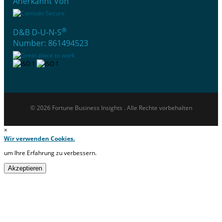
Anerkannt Von
®
D&B D-U-N-S
Number: 861494523
© 2026 Fortune Business Insights . Alle Rechte vorbehalten
×
Wir verwenden Cookies.
um Ihre Erfahrung zu verbessern.
Akzeptieren