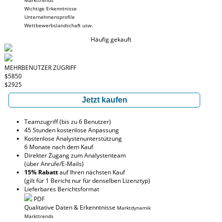
Markttrends
Wichtige Erkenntnisse
Unternehmensprofile
Wettbewerbslandschaft usw.
Häufig gekauft
MEHRBENUTZER ZUGRIFF
$5850
$2925
Jetzt kaufen
Teamzugriff (bis zu 6 Benutzer)
45 Stunden kostenlose Anpassung
Kostenlose Analystenunterstützung
6 Monate nach dem Kauf
Direkter Zugang zum Analystenteam
(über Anrufe/E-Mails)
15% Rabatt
auf Ihren nächsten Kauf
(gilt für 1 Bericht nur für denselben Lizenztyp)
Lieferbares Berichtsformat
PDF
Qualitative Daten & Erkenntnisse
Marktdynamik
Markttrends