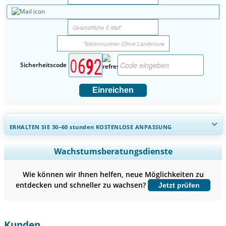
Sicherheitscode
Einreichen
ERHALTEN SIE 30–60
stunden
KOSTENLOSE ANPASSUNG
Regionale und länderspezifische Abdeckung erweitern,
Wachstumsberatungsdienste
Segmentanalyse, Unternehmensprofile, Wettbewerbs-
Benchmarking, und Endnutzer-Einblicke.
Wie können wir Ihnen helfen, neue Möglichkeiten zu
entdecken und schneller zu wachsen?
Jetzt prüfen
Jetzt anpassen
Kunden