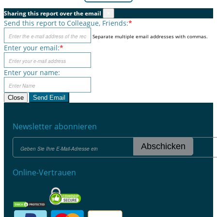
Sharing this report over the email
×
Send this report to Colleague, Friends:
*
Separate multiple email addresses with commas.
Enter your email:
*
Enter your name:
Close
Send Email
Newsletter abonnieren
Abschicken
Online-Vertrauen