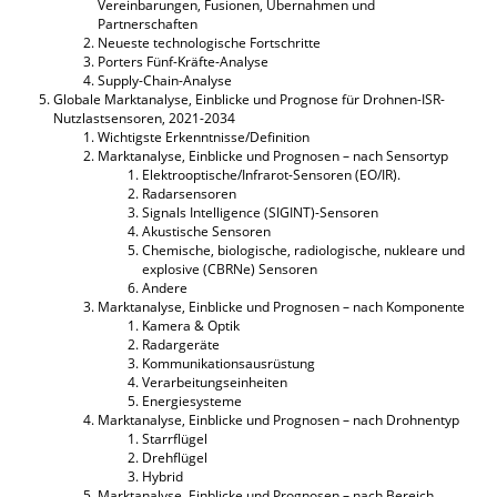
Vereinbarungen, Fusionen, Übernahmen und
Partnerschaften
Neueste technologische Fortschritte
Porters Fünf-Kräfte-Analyse
Supply-Chain-Analyse
Globale Marktanalyse, Einblicke und Prognose für Drohnen-ISR-
Nutzlastsensoren, 2021-2034
Wichtigste Erkenntnisse/Definition
Marktanalyse, Einblicke und Prognosen – nach Sensortyp
Elektrooptische/Infrarot-Sensoren (EO/IR).
Radarsensoren
Signals Intelligence (SIGINT)-Sensoren
Akustische Sensoren
Chemische, biologische, radiologische, nukleare und
explosive (CBRNe) Sensoren
Andere
Marktanalyse, Einblicke und Prognosen – nach Komponente
Kamera & Optik
Radargeräte
Kommunikationsausrüstung
Verarbeitungseinheiten
Energiesysteme
Marktanalyse, Einblicke und Prognosen – nach Drohnentyp
Starrflügel
Drehflügel
Hybrid
Marktanalyse, Einblicke und Prognosen – nach Bereich