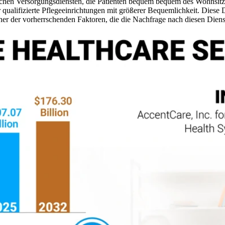
schen Versorgungsdiensten, die Patienten bequem bequem des Wohnsitzes
qualifizierte Pflegeeinrichtungen mit größerer Bequemlichkeit. Diese Di
iner der vorherrschenden Faktoren, die die Nachfrage nach diesen Dien