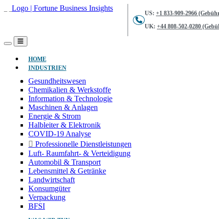
US:
+1 833-909-2966 (Gebühr
UK:
+44 808-502-0280 (Gebüh
(AKTUELL)
HOME
INDUSTRIEN
Gesundheitswesen
Chemikalien & Werkstoffe
Information & Technologie
Maschinen & Anlagen
Energie & Strom
Halbleiter & Elektronik
COVID-19 Analyse
Professionelle Dienstleistungen
Luft- Raumfahrt- & Verteidigung
Automobil & Transport
Lebensmittel & Getränke
Landwirtschaft
Konsumgüter
Verpackung
BFSI