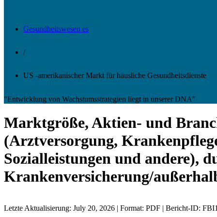
Gesundheitswesen es
/
US -amerikanischer Markt für häusliche Gesundheitsdienste
"Entwicklung von Wachstumsstrategien liegt in unserer DNA"
Marktgröße, Aktien- und Branch
(Arztversorgung, Krankenpflege,
Sozialleistungen und andere), 
Krankenversicherung/außerhalb
Letzte Aktualisierung: July 20, 2026 | Format: PDF | Bericht-ID: FB