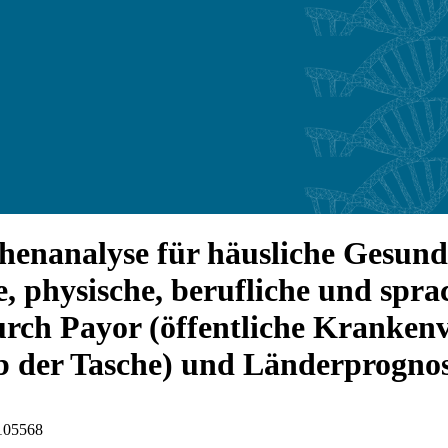
enanalyse für häusliche Gesundh
 physische, berufliche und spra
durch Payor (öffentliche Kranken
 der Tasche) und Länderprognos
I105568