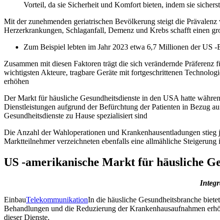
Vorteil, da sie Sicherheit und Komfort bieten, indem sie sicher
Mit der zunehmenden geriatrischen Bevölkerung steigt die Prävalen
Herzerkrankungen, Schlaganfall, Demenz und Krebs schafft einen groß
Zum Beispiel lebten im Jahr 2023 etwa 6,7 ​​Millionen der US 
Zusammen mit diesen Faktoren trägt die sich verändernde Präferenz 
wichtigsten Akteure, tragbare Geräte mit fortgeschrittenen Technolo
erhöhen
Der Markt für häusliche Gesundheitsdienste in den USA hatte währe
Dienstleistungen aufgrund der Befürchtung der Patienten in Bezug au
Gesundheitsdienste zu Hause spezialisiert sind
Die Anzahl der Wahloperationen und Krankenhausentladungen stieg j
Marktteilnehmer verzeichneten ebenfalls eine allmähliche Steigerun
US -amerikanische Markt für häusliche G
Integ
Einbau
Telekommunikation
In die häusliche Gesundheitsbranche biete
Behandlungen und die Reduzierung der Krankenhausaufnahmen erhöhen
dieser Dienste.