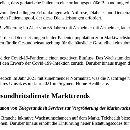
stellen, dass geriatrische Patienten eine ordnungsgemäße Behandlung erh
z von altersbedingten Erkrankungen wie Arthrose, Diabetes und Demen
en Patientenpool, der diese Dienstleistungen erfordert.
-Bevölkerung im Alter von 65 Jahren mit Alzheimer mit Alzheimer, laut
für diese Dienstleistungen in der Patientenpopulation zum Marktwachst
gien für die Gesundheitsumgebung für die häusliche Gesundheit einzub
nd der Covid-19-Pandemie einen negativen Einfluss. Das Wachstum des
f den Erwerb der Covid-199-Infektion zurück. Darüber hinaus trugen d
edoch im Jahr 2021 mit zunehmender Normalität, was die Nachfrage n
g ihres Umsatzes im Jahr 2021 im Segment Home Healthcare.
esundheitsdienste Markttrends
ration von Telegesundheit Services zur Vergrößerung des Marktwach
t Branche lukrative Wachstumschancen auf dem Markt. Telehealth bietet 
. Darüber hinaus erhöht die Einführung neuer Erstattungscodes für 