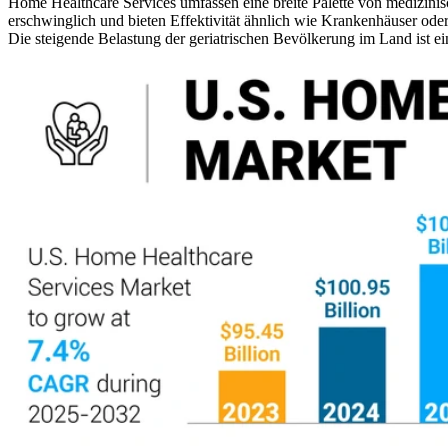
Home Healthcare Services umfassen eine breite Palette von medizini
erschwinglich und bieten Effektivität ähnlich wie Krankenhäuser oder 
Die steigende Belastung der geriatrischen Bevölkerung im Land ist e