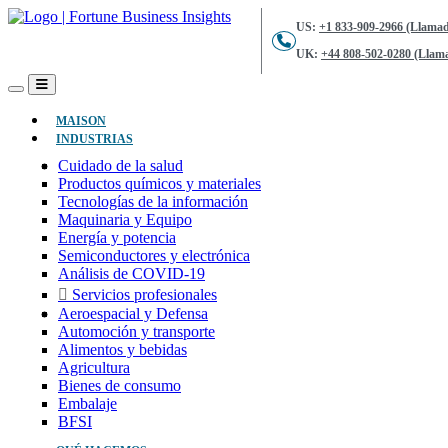
US:
+1 833-909-2966 (Llamad
UK:
+44 808-502-0280 (Llama
(ACTUAL)
MAISON
INDUSTRIAS
Cuidado de la salud
Productos químicos y materiales
Tecnologías de la información
Maquinaria y Equipo
Energía y potencia
Semiconductores y electrónica
Análisis de COVID-19
Servicios profesionales
Aeroespacial y Defensa
Automoción y transporte
Alimentos y bebidas
Agricultura
Bienes de consumo
Embalaje
BFSI