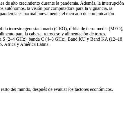
es de alto crecimiento durante la pandemia. Además, la interrupción
los autónomos, la visión por computadora para la vigilancia, la
 la pandemia es normal nuevamente, el mercado de comunicación
órbita terrestre geoestacionaria (GEO), órbita de tierra media (MEO),
alimento para la cabeza, retroceso y alimentación de torres,
 banda S (2–4 GHz), banda C (4–8 GHz), Band KU y Band KA (12–18
o, África y América Latina.
el resto del mundo, después de evaluar los factores económicos,