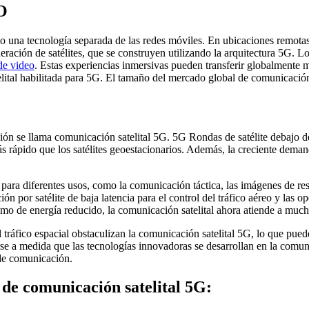
O
una tecnología separada de las redes móviles. En ubicaciones remotas y
neración de satélites, que se construyen utilizando la arquitectura 5G. 
de video
. Estas experiencias inmersivas pueden transferir globalmente m
telital habilitada para 5G. El tamaño del mercado global de comunicació
 se llama comunicación satelital 5G. 5G Rondas de satélite debajo de los
ás rápido que los satélites geoestacionarios. Además, la creciente deman
a para diferentes usos, como la comunicación táctica, las imágenes de r
ón por satélite de baja latencia para el control del tráfico aéreo y las
sumo de energía reducido, la comunicación satelital ahora atiende a muc
tráfico espacial obstaculizan la comunicación satelital 5G, lo que puede
 a medida que las tecnologías innovadoras se desarrollan en la comuni
 de comunicación.
 de comunicación satelital 5G: