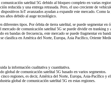
comunicación satelital 5G debido al bloqueo completo en varias region
cción reducida y una entrega retrasada. Pero, el uso creciente de vehícu
n de dispositivos IoT avanzados ayudan a expandir este mercado. Como
mos años debido al auge tecnológico.
diferentes tipos. Por órbita de tierra satelital, se puede segmentar en 
 el mercado de comunicación satelital 5G se puede dividir en tranking y 
asado en bandas de frecuencia, este mercado se puede fragmentar en
se clasifica en América del Norte, Europa, Asia Pacífico, Oriente Medi
uida la información cualitativa y cuantitativa.
ado global de comunicación satelital 5G basado en varios segmentos.
as cinco regiones, es decir, América del Norte, Europa, Asia-Pacífico y 
ndustria global de comunicación satelital 5G en estas regiones.