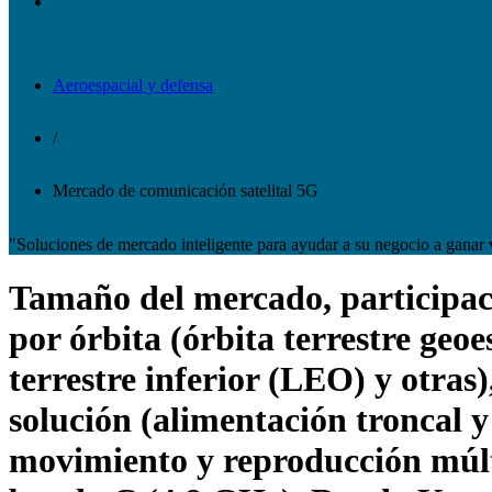
Aeroespacial y defensa
/
Mercado de comunicación satelital 5G
"Soluciones de mercado inteligente para ayudar a su negocio a ganar 
Tamaño del mercado, participació
por órbita (órbita terrestre geo
terrestre inferior (LEO) y otras)
solución (alimentación troncal 
movimiento y reproducción múlti