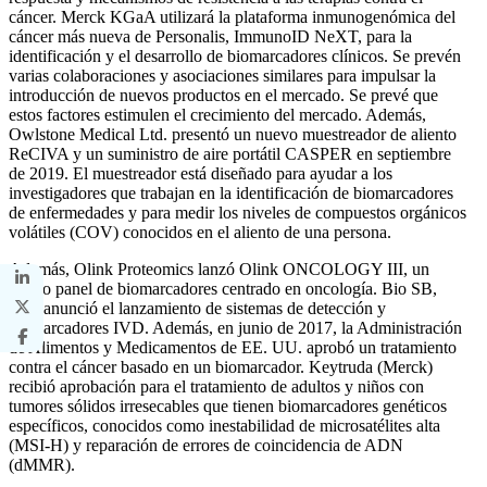
cáncer. Merck KGaA utilizará la plataforma inmunogenómica del
cáncer más nueva de Personalis, ImmunoID NeXT, para la
identificación y el desarrollo de biomarcadores clínicos. Se prevén
varias colaboraciones y asociaciones similares para impulsar la
introducción de nuevos productos en el mercado. Se prevé que
estos factores estimulen el crecimiento del mercado. Además,
Owlstone Medical Ltd. presentó un nuevo muestreador de aliento
ReCIVA y un suministro de aire portátil CASPER en septiembre
de 2019. El muestreador está diseñado para ayudar a los
investigadores que trabajan en la identificación de biomarcadores
de enfermedades y para medir los niveles de compuestos orgánicos
volátiles (COV) conocidos en el aliento de una persona.
Además, Olink Proteomics lanzó Olink ONCOLOGY III, un
nuevo panel de biomarcadores centrado en oncología. Bio SB,
Inc., anunció el lanzamiento de sistemas de detección y
biomarcadores IVD. Además, en junio de 2017, la Administración
de Alimentos y Medicamentos de EE. UU. aprobó un tratamiento
contra el cáncer basado en un biomarcador. Keytruda (Merck)
recibió aprobación para el tratamiento de adultos y niños con
tumores sólidos irresecables que tienen biomarcadores genéticos
específicos, conocidos como inestabilidad de microsatélites alta
(MSI-H) y reparación de errores de coincidencia de ADN
(dMMR).