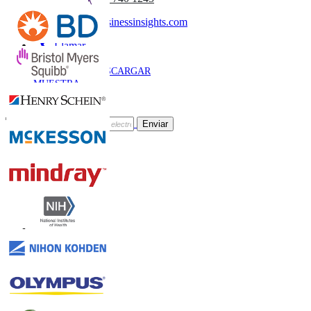
sales@fortunebusinessinsights.com
Llamar
Correo
DESCARGAR
MUESTRA
Suscríbete al Boletín
Enviar
Confianza Online