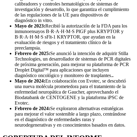
calibradores y controles hematológicos de sistemas de
investigación y desarrollo, lo que garantiza el cumplimiento
de las regulaciones de la UE para dispositivos de
diagnóstico in vitro.
Mayo de 2023:
Recibió la autorización de la FDA para los
inmunoensayos B·R·A·H·M·S PlGF plus KRYPTOR y
B·R·A·H·M·S sFlt-1 KRYPTOR, que ayudan en la
evaluación de riesgos y el tratamiento clínico de la
preeclampsia.
Febrero de 2025:
Se anunció la intención de adquirir Stilla
Technologies, un desarrollador de sistemas de PCR digitales
de próxima generación, para mejorar su plataforma de PCR
Droplet Digital™ para aplicaciones que incluyen
diagnóstico oncológico y monitoreo de trasplantes.
.
Mayo de 2024:
En colaboración con Evotec, se descubrió
una nueva molécula prometedora para el tratamiento de la
enfermedad neuropática de Gaucher, aprovechando el
Biodatabank de CENTOGENE y la plataforma iPSC de
Evotec.
Febrero de 2024:
Se exploraron alternativas estratégicas
para mejorar el valor sostenible a largo plazo, centrándose
en el diagnóstico de enfermedades raras y
neurodegenerativas y en conocimientos basados ​​en datos.