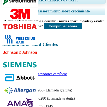
OBTENGA UN 20% DE PERSONALIZACIÓN GRATUITA
Ampliar la cobertura regional y por país, Análisis de segmentos, Perfiles
Servicios de asesoramiento sobre crecimiento
de empresas, Benchmarking competitivo, e información sobre el usuario
final.
¿Cómo podemos ayudarle a descubrir nuevas oportunidades y escalar
Comprobar ahora
más rápido?
Personalizar ahora
Cuidado de la salud Clientes
Informes relacionados
Mercado de biomarcadores cardíacos
Contáctenos
US
+1 833 909 2966 (Llamada gratuita)
UK
+44 808 502 0280 (Llamada gratuita)
(APAC) +91 744 740 1245