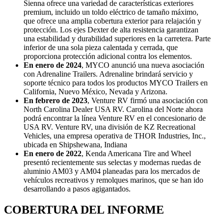
Sienna ofrece una variedad de características exteriores
premium, incluido un toldo eléctrico de tamaño máximo,
que ofrece una amplia cobertura exterior para relajación y
protección. Los ejes Dexter de alta resistencia garantizan
una estabilidad y durabilidad superiores en la carretera. Parte
inferior de una sola pieza calentada y cerrada, que
proporciona protección adicional contra los elementos.
En enero de 2024
, MYCO anunció una nueva asociación
con Adrenaline Trailers. Adrenaline brindará servicio y
soporte técnico para todos los productos MYCO Trailers en
California, Nuevo México, Nevada y Arizona.
En febrero de 2023
, Venture RV firmó una asociación con
North Carolina Dealer USA RV. Carolina del Norte ahora
podrá encontrar la línea Venture RV en el concesionario de
USA RV. Venture RV, una división de KZ Recreational
Vehicles, una empresa operativa de THOR Industries, Inc.,
ubicada en Shipshewana, Indiana
En enero de 2022
, Kenda Americana Tire and Wheel
presentó recientemente sus selectas y modernas ruedas de
aluminio AM03 y AM04 planeadas para los mercados de
vehículos recreativos y remolques marinos, que se han ido
desarrollando a pasos agigantados.
COBERTURA DEL INFORME