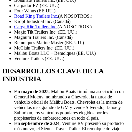
Boatmate Trailers Inc. (EE. UU.)
Cargador EZ (EE. UU.)
Four Winns (EE.UU.)
Road King Trailers Inc.
(A NOSOTROS.)
Kropf Industrial Inc. (Canadá)
Carga Rite Trailers Inc.
(A NOSOTROS.)
Magic Tilt Trailers Inc. (EE. UU.)
Magnum Trailers Inc. (Canadá)
Remolques Marine Master (EE. UU.)
McClain Trailers Inc. (EE. UU.)
Malibu Boats LLC – Remolques (EE. UU.)
Venture Trailers (EE. UU.)
DESARROLLOS CLAVE DE LA
INDUSTRIA
En mayo de 2025
, Malibu Boats firmó una asociación con
General Motors, nombrando a Chevrolet la marca de
vehículo oficial de Malibu Boats. Chevrolet es la marca de
vehículos más grande de GM y vende Silverado, Tahoe y
Suburban, los vehículos populares elegidos por los
propietarios de embarcaciones en todo el país.
En septiembre de 2024
, Venture RV presentó su producto
más nuevo, el Sienna Travel Trailer. El remolque de viaje