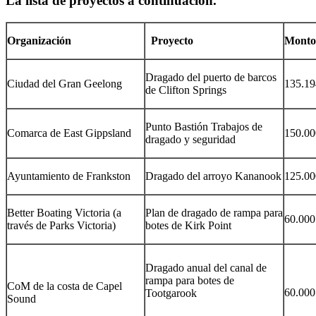
La lista de proyectos a continuación.
Organización
Proyecto
Monto 
Dragado del puerto de barcos
Ciudad del Gran Geelong
135.19
de Clifton Springs
Punto Bastión Trabajos de
Comarca de East Gippsland
150.00
dragado y seguridad
Ayuntamiento de Frankston
Dragado del arroyo Kananook
125.00
Better Boating Victoria (a
Plan de dragado de rampa para
60.000
través de Parks Victoria)
botes de Kirk Point
Dragado anual del canal de
rampa para botes de
CoM de la costa de Capel
60.000
Tootgarook
Sound