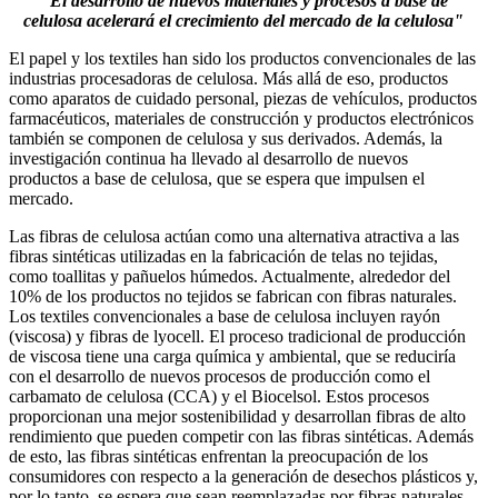
"El desarrollo de nuevos materiales y procesos a base de
celulosa acelerará el crecimiento del mercado de la celulosa"
El papel y los textiles han sido los productos convencionales de las
industrias procesadoras de celulosa. Más allá de eso, productos
como aparatos de cuidado personal, piezas de vehículos, productos
farmacéuticos, materiales de construcción y productos electrónicos
también se componen de celulosa y sus derivados. Además, la
investigación continua ha llevado al desarrollo de nuevos
productos a base de celulosa, que se espera que impulsen el
mercado.
Las fibras de celulosa actúan como una alternativa atractiva a las
fibras sintéticas utilizadas en la fabricación de telas no tejidas,
como toallitas y pañuelos húmedos. Actualmente, alrededor del
10% de los productos no tejidos se fabrican con fibras naturales.
Los textiles convencionales a base de celulosa incluyen rayón
(viscosa) y fibras de lyocell. El proceso tradicional de producción
de viscosa tiene una carga química y ambiental, que se reduciría
con el desarrollo de nuevos procesos de producción como el
carbamato de celulosa (CCA) y el Biocelsol. Estos procesos
proporcionan una mejor sostenibilidad y desarrollan fibras de alto
rendimiento que pueden competir con las fibras sintéticas. Además
de esto, las fibras sintéticas enfrentan la preocupación de los
consumidores con respecto a la generación de desechos plásticos y,
por lo tanto, se espera que sean reemplazadas por fibras naturales