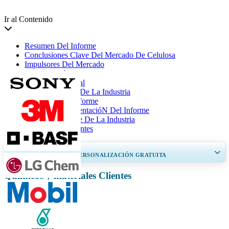
Ir al Contenido
Resumen Del Informe
Conclusiones Clave Del Mercado De Celulosa
Impulsores Del Mercado
SegmentacióN
AnáLisis Regional
Jugadores Clave De La Industria
Cobertura Del Informe
Alcance Y SegmentacióN Del Informe
Desarrollos Clave De La Industria
Preguntas Frecuentes
OBTENGA UN 20% DE PERSONALIZACIÓN GRATUITA
Químicos y materiales Clientes
Ampliar la cobertura regional y por país, Análisis de segmentos, Perfiles
de empresas, Benchmarking competitivo, e información sobre el usuario
final.
Personalizar ahora
Informes relacionados