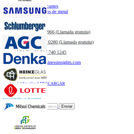
Mercado de lubricantes
Mercado de fluidos de metal
Contáctenos
US
+1 833 909 2966 (Llamada gratuita)
UK
+44 808 502 0280 (Llamada gratuita)
(APAC) +91 744 740 1245
sales@fortunebusinessinsights.com
Llamar
Correo
DESCARGAR
MUESTRA
Suscríbete al Boletín
Enviar
Confianza Online