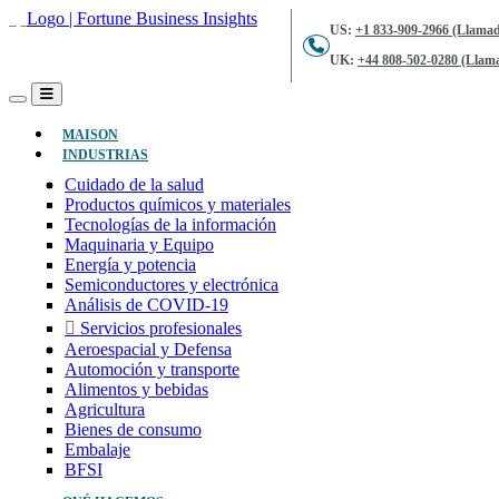
US:
+1 833-909-2966 (Llamad
UK:
+44 808-502-0280 (Llama
(ACTUAL)
MAISON
INDUSTRIAS
Cuidado de la salud
Productos químicos y materiales
Tecnologías de la información
Maquinaria y Equipo
Energía y potencia
Semiconductores y electrónica
Análisis de COVID-19
Servicios profesionales
Aeroespacial y Defensa
Automoción y transporte
Alimentos y bebidas
Agricultura
Bienes de consumo
Embalaje
BFSI