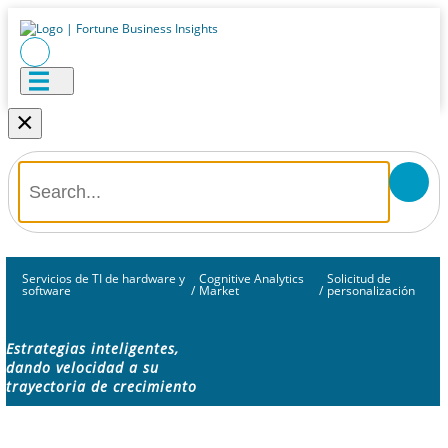
×
Servicios de TI de hardware y
Cognitive Analytics
Solicitud de
software
/
Market
/
personalización
Estrategias inteligentes,
dando velocidad a su
trayectoria de crecimiento