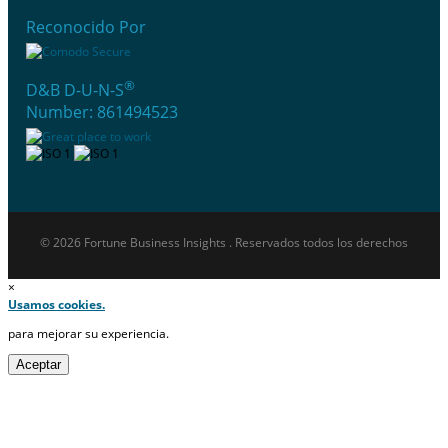
Reconocido Por
®
D&B D-U-N-S
Number: 861494523
© 2026 Fortune Business Insights . Reservados todos los derechos
×
Usamos cookies.
para mejorar su experiencia.
Aceptar