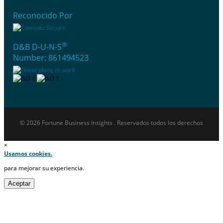
Reconocido Por
®
D&B D-U-N-S
Number: 861494523
© 2026 Fortune Business Insights . Reservados todos los derechos
×
Usamos cookies.
para mejorar su experiencia.
Aceptar