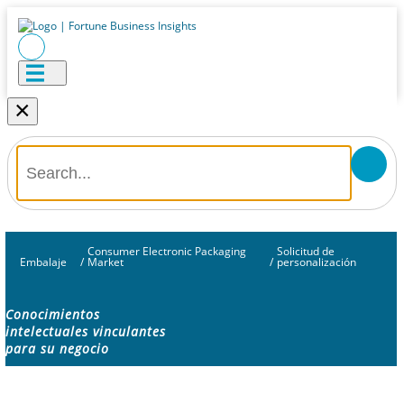
×
Consumer Electronic Packaging
Solicitud de
Embalaje
/
Market
/
personalización
Conocimientos
intelectuales vinculantes
para su negocio