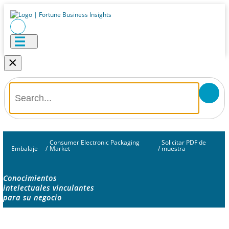
×
Consumer Electronic Packaging
Solicitar PDF de
Embalaje
/
Market
/
muestra
Conocimientos
intelectuales vinculantes
para su negocio