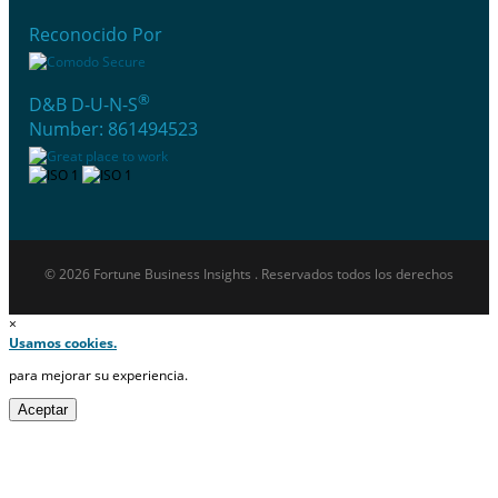
Reconocido Por
®
D&B D-U-N-S
Number: 861494523
© 2026 Fortune Business Insights . Reservados todos los derechos
×
Usamos cookies.
para mejorar su experiencia.
Aceptar