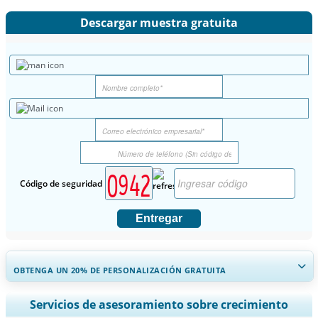
Descargar muestra gratuita
Código de seguridad
Entregar
OBTENGA UN 20% DE PERSONALIZACIÓN GRATUITA
Ampliar la cobertura regional y por país, Análisis de segmentos,
Servicios de asesoramiento sobre crecimiento
Perfiles de empresas, Benchmarking competitivo, e información