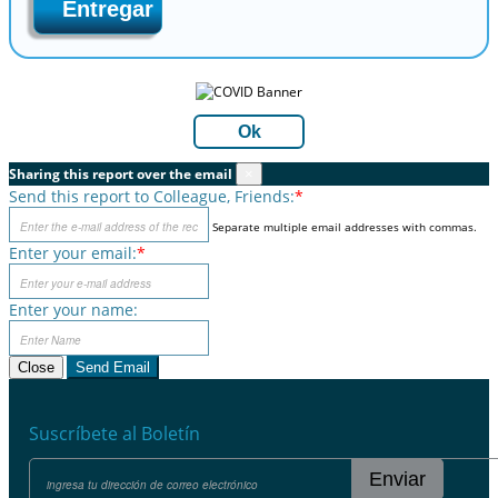
Entregar
Ok
Sharing this report over the email
×
Send this report to Colleague, Friends:
*
Separate multiple email addresses with commas.
Enter your email:
*
Enter your name:
Close
Send Email
Suscríbete al Boletín
Enviar