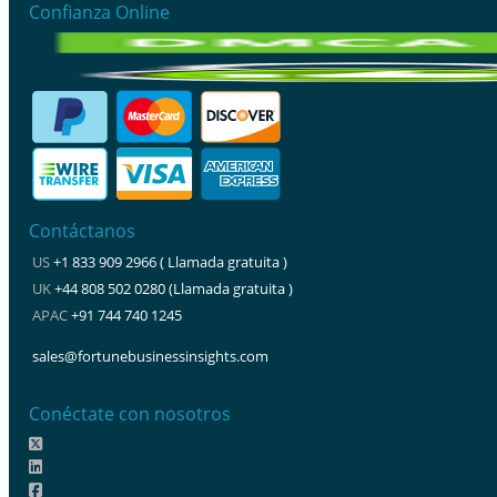
Confianza Online
Contáctanos
US
+1 833 909 2966 ( Llamada gratuita )
UK
+44 808 502 0280 (Llamada gratuita )
APAC
+91 744 740 1245
sales@fortunebusinessinsights.com
Conéctate con nosotros