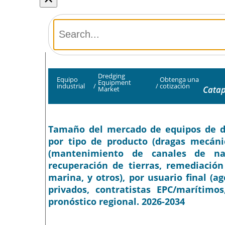
Dredging
Equipo
Obtenga una
Equipment
industrial
/
/
cotización
Catap
Market
Tamaño del mercado de equipos de dra
por tipo de producto (dragas mecánic
(mantenimiento de canales de nav
recuperación de tierras, remediación
marina, y otros), por usuario final (
privados, contratistas EPC/marítimo
pronóstico regional. 2026-2034