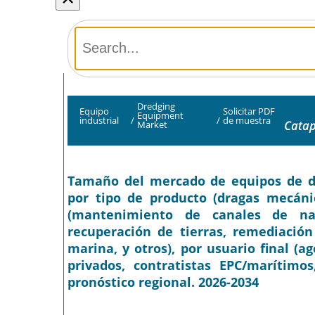
Dredging
Equipo
Solicitar PDF
Equipment
industrial
/
/
de muestra
Catap
Market
Tamaño del mercado de equipos de dra
por tipo de producto (dragas mecánic
(mantenimiento de canales de nav
recuperación de tierras, remediación
marina, y otros), por usuario final (
privados, contratistas EPC/marítimo
pronóstico regional. 2026-2034