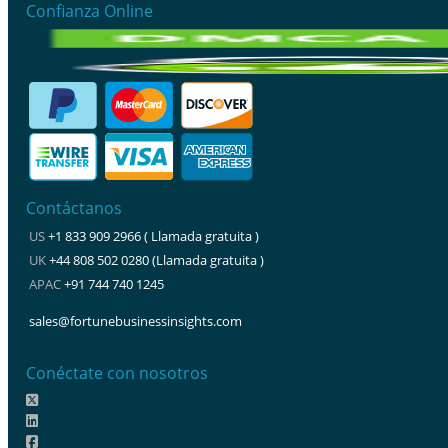
Confianza Online
Contáctanos
US
+1 833 909 2966 ( Llamada gratuita )
UK
+44 808 502 0280 (Llamada gratuita )
APAC
+91 744 740 1245
sales@fortunebusinessinsights.com
Conéctate con nosotros