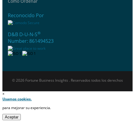
Cómo Ordenar
Reconocido Por
®
D&B D-U-N-S
Number: 861494523
© 2026 Fortune Business Insights . Reservados todos los derechos
×
Usamos cookies.
para mejorar su experiencia.
Aceptar