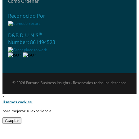
Cómo Ordenar
Reconocido Por
®
D&B D-U-N-S
Number: 861494523
© 2026 Fortune Business Insights . Reservados todos los derechos
×
Usamos cookies.
para mejorar su experiencia.
Aceptar