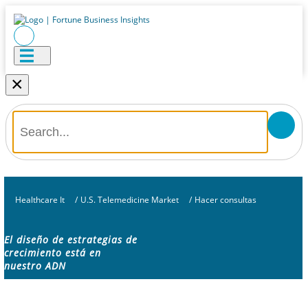
×
Healthcare It
/
U.S. Telemedicine Market
/
Hacer consultas
El diseño de estrategias de
crecimiento está en
nuestro ADN